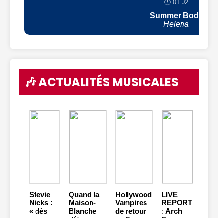
🕒 01:02
Summer Body
Helena
🎶 ACTUALITÉS MUSICALES
Stevie
Quand la
Hollywood
LIVE
Nicks :
Maison-
Vampires
REPORT
« dès
Blanche
de retour
: Arch