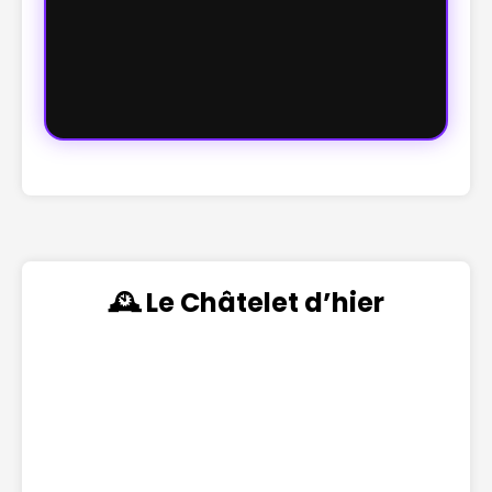
🕰️ Le Châtelet d’hier