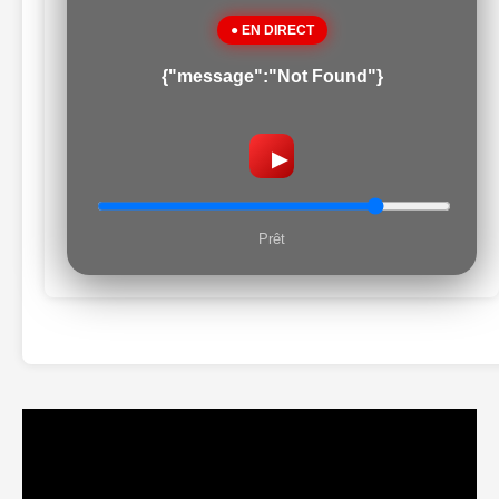
● EN DIRECT
{"message":"Not Found"}
▶
Prêt