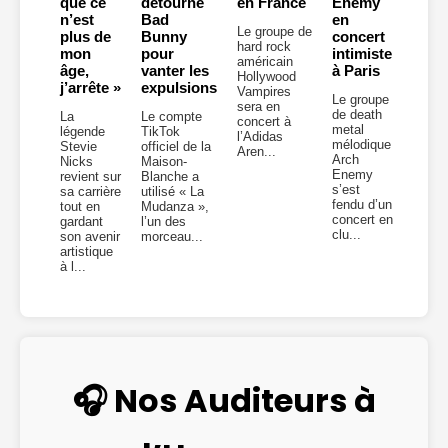
que ce
détourne
en France
Enemy
n’est
Bad
en
Le groupe de
plus de
Bunny
concert
hard rock
mon
pour
intimiste
américain
âge,
vanter les
à Paris
Hollywood
j’arrête »
expulsions
Vampires
Le groupe
sera en
de death
La
Le compte
concert à
metal
légende
TikTok
l’Adidas
mélodique
Stevie
officiel de la
Aren...
Arch
Nicks
Maison-
Enemy
revient sur
Blanche a
s’est
sa carrière
utilisé « La
fendu d’un
tout en
Mudanza »,
concert en
gardant
l’un des
clu...
son avenir
morceau...
artistique
à l...
🎧 Nos Auditeurs à