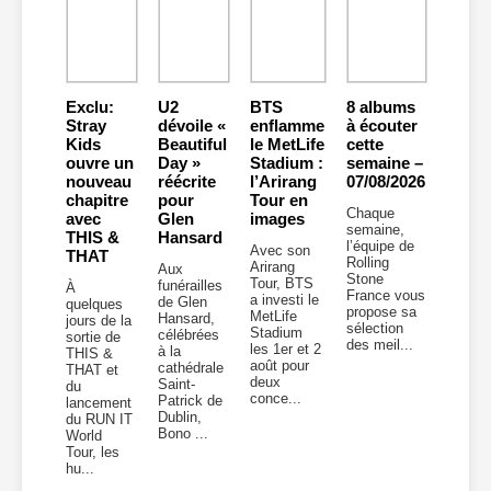
Exclu:
U2
BTS
8 albums
Stray
dévoile «
enflamme
à écouter
Kids
Beautiful
le MetLife
cette
ouvre un
Day »
Stadium :
semaine –
nouveau
réécrite
l’Arirang
07/08/2026
chapitre
pour
Tour en
Chaque
avec
Glen
images
semaine,
THIS &
Hansard
l’équipe de
Avec son
THAT
Rolling
Arirang
Aux
Stone
Tour, BTS
funérailles
À
France vous
a investi le
de Glen
quelques
propose sa
MetLife
Hansard,
jours de la
sélection
Stadium
célébrées
sortie de
des meil...
les 1er et 2
à la
THIS &
août pour
cathédrale
THAT et
deux
Saint-
du
conce...
Patrick de
lancement
Dublin,
du RUN IT
Bono ...
World
Tour, les
hu...