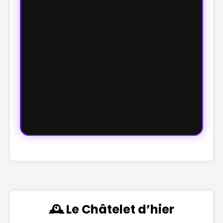
🕰️ Le Châtelet d’hier