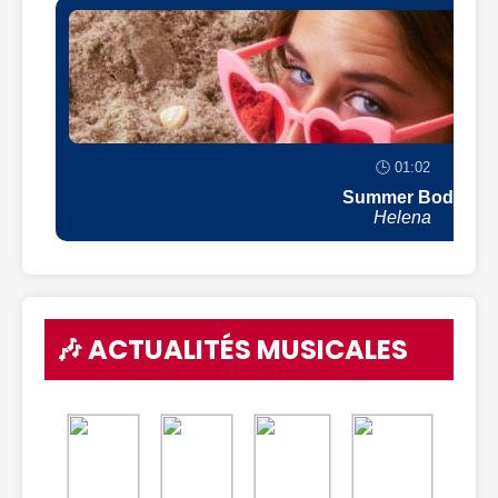
🕒 01:02
Summer Body
Helena
🎶 ACTUALITÉS MUSICALES