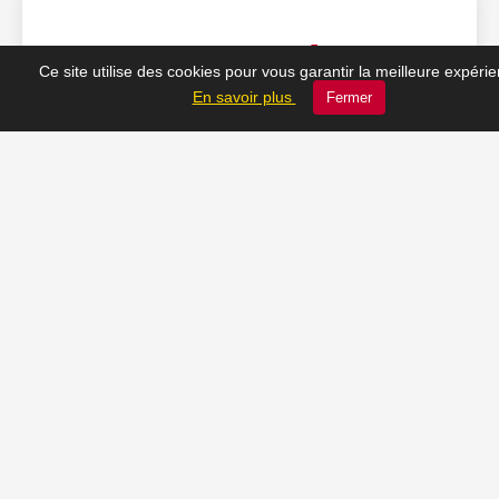
❤️ Nos coups de cœur
Ce site utilise des cookies pour vous garantir la meilleure expéri
En savoir plus
Fermer
du moment