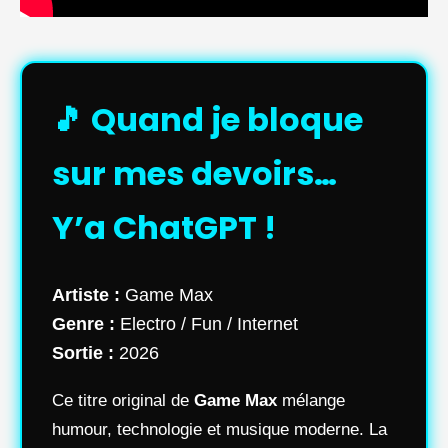
🎵 Quand je bloque
sur mes devoirs…
Y’a ChatGPT !
Artiste :
Game Max
Genre :
Electro / Fun / Internet
Sortie :
2026
Ce titre original de
Game Max
mélange
humour, technologie et musique moderne. La