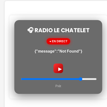
🎧 RADIO LE CHATELET
● EN DIRECT
{"message":"Not Found"}
▶
Prêt