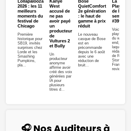
Lollapalooza
Kanye
Bose
La
2026 : les 11
West
QuietComfort
Playlist
meilleurs
accusé de
2e génération
de la
moments du
ne pas
: le haut de
semaine
festival de
avoir payé
gamme à prix
#399
Chicago
un
réduit
Voici la
producteur
playlist
Première
Le nouveau
de
du week-
historique pour
casque de Bose
Vultures 2
end, dans
SB19, invités
est en
et Bully
laquelle la
surprises chez
précommande
rédaction
Lorde et les
depuis le 6 août
Un
de Rolling
Smashing
avec une
producteur
Stone
Pumpkins,
réduction de
anonyme
France
pla...
bruit...
affirme avoir
revient...
créé des voix
générées par
IA pour
plusieurs
titres d...
🎧 Nos Auditeurs à