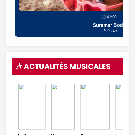
🕒 01:02
Summer Body
Helena
🎶 ACTUALITÉS MUSICALES