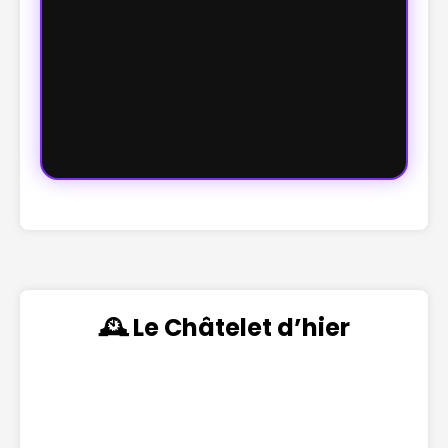
🕰️ Le Châtelet d’hier