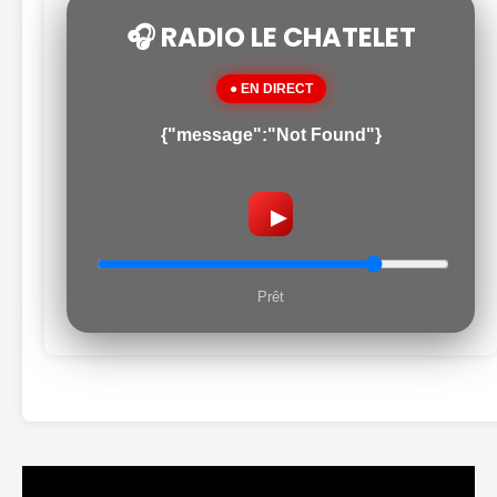
🎧 RADIO LE CHATELET
● EN DIRECT
{"message":"Not Found"}
▶
Prêt