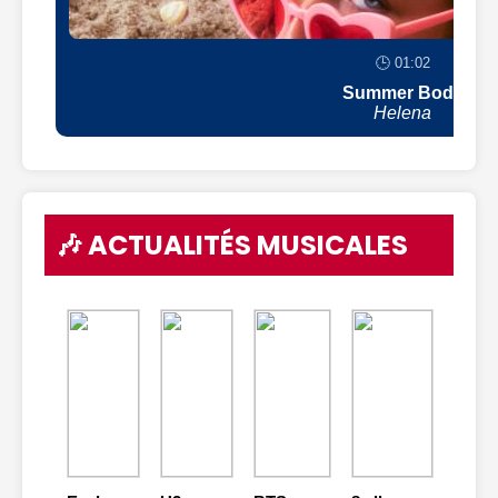
🕒 01:02
Summer Body
Helena
🎶 ACTUALITÉS MUSICALES