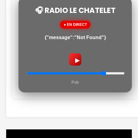
🎧 RADIO LE CHATELET
● EN DIRECT
{"message":"Not Found"}
▶
Prêt