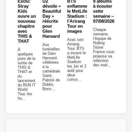
Exclu:
U2
BTS
8 albums
Stray
dévoile «
enflamme
à écouter
Kids
Beautiful
le MetLife
cette
ouvre un
Day »
Stadium :
semaine –
nouveau
réécrite
l’Arirang
07/08/2026
chapitre
pour
Tour en
Chaque
avec
Glen
images
semaine,
THIS &
Hansard
l’équipe de
Avec son
THAT
Rolling
Arirang
Aux
Stone
Tour, BTS
funérailles
À
France vous
a investi le
de Glen
quelques
propose sa
MetLife
Hansard,
jours de la
sélection
Stadium
célébrées
sortie de
des meil...
les 1er et 2
à la
THIS &
août pour
cathédrale
THAT et
deux
Saint-
du
conce...
Patrick de
lancement
Dublin,
du RUN IT
Bono ...
World
Tour, les
hu...