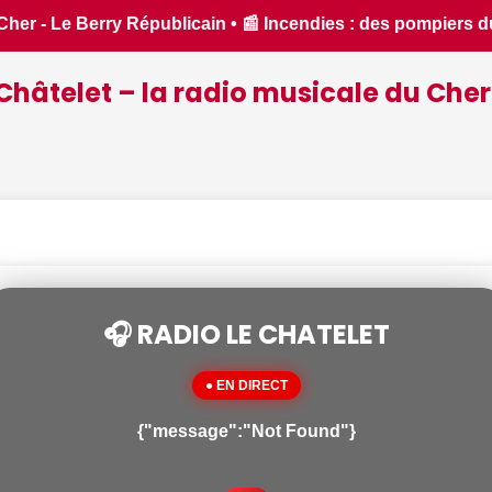
s du Cher et de l'Indre partent en renfort feux de forêt dan
Châtelet – la radio musicale du Cher
🎧 RADIO LE CHATELET
● EN DIRECT
{"message":"Not Found"}