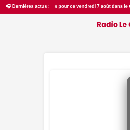
s le Cher - Le Berry Républicain • 📰 Incendies : des pompier
🎧 Dernières actus :
Radio Le 