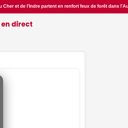
s l'Aude - ici.fr • 📰 iPhone 18 Pro : il sera bien plus cher
 en direct