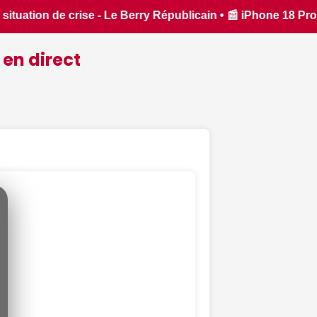
8 Pro : il sera bien plus cher que prévu - iPhon.fr • 📰 L'iP
 en direct