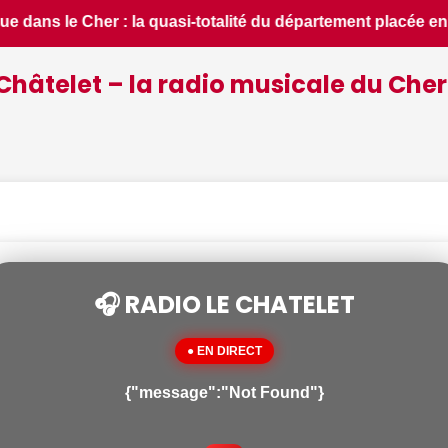
ée en situation de crise - Le Berry Républicain • 📰 iPhone 1
Châtelet – la radio musicale du Cher
🎧 RADIO LE CHATELET
● EN DIRECT
{"message":"Not Found"}