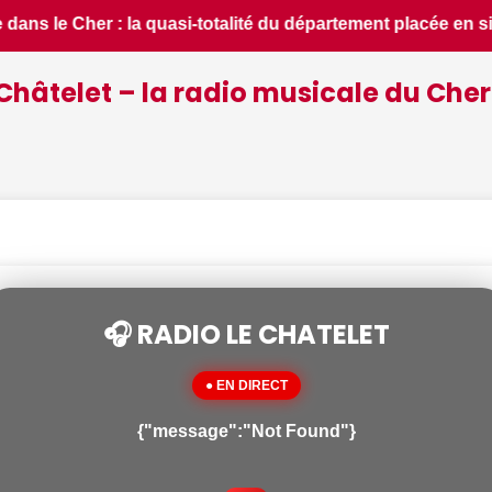
nt placée en situation de crise - leberry.fr • 📰 iPhone 18 
Châtelet – la radio musicale du Cher
🎧 RADIO LE CHATELET
● EN DIRECT
{"message":"Not Found"}