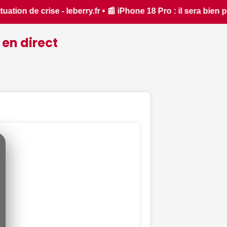
Pro : il sera bien plus cher que prévu - iPhon.fr • 📰 L'iPh
 en direct