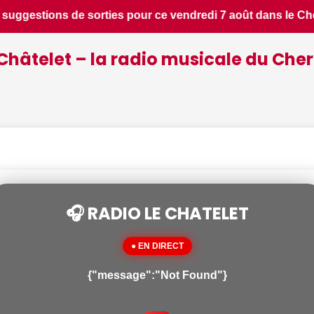
le Cher - Le Berry Républicain • 📰 Incendies : des pompiers
Châtelet – la radio musicale du Cher
🎧 RADIO LE CHATELET
● EN DIRECT
{"message":"Not Found"}