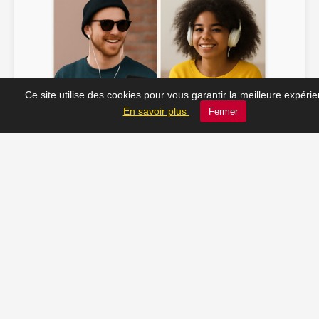
Ce site utilise des cookies pour vous garantir la meilleure expéri
Soline ♫
JC_13 ♫
En savoir plus
Fermer
📸 Tu veux apparaître ici ? Envoie-nous ta photo à
contact@radio-lechatelet.fr
Toutes les photos sont publiées avec l’accord des
personnes. Pour toute demande de retrait,
contactez-nous à
contact@radio-lechatelet.fr
.
📚 Découvrez les livres de