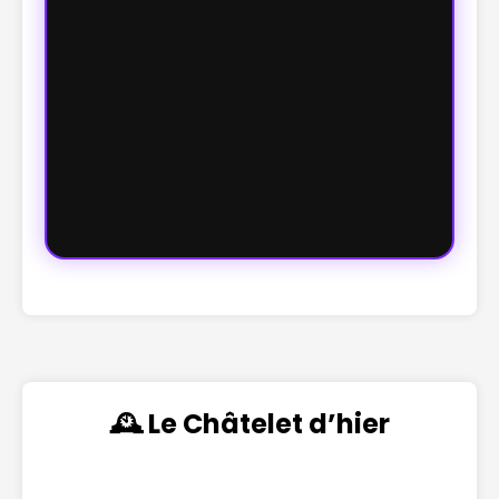
🕰️ Le Châtelet d’hier