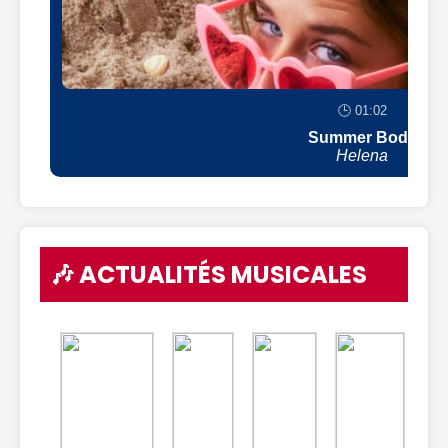
🕒 01:02
Summer Body
Helena
🎶 ACTUALITÉS MUSICALES