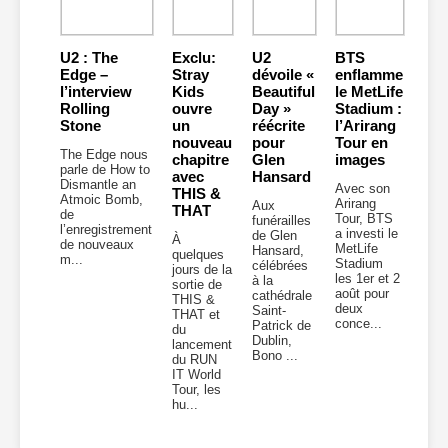
U2 : The
Exclu:
U2
BTS
Edge –
Stray
dévoile «
enflamme
l’interview
Kids
Beautiful
le MetLife
Rolling
ouvre
Day »
Stadium :
Stone
un
réécrite
l’Arirang
nouveau
pour
Tour en
The Edge nous
chapitre
Glen
images
parle de How to
avec
Hansard
Dismantle an
Avec son
THIS &
Atmoic Bomb,
Arirang
Aux
THAT
de
Tour, BTS
funérailles
l’enregistrement
a investi le
de Glen
À
de nouveaux
MetLife
Hansard,
quelques
m...
Stadium
célébrées
jours de la
les 1er et 2
à la
sortie de
août pour
cathédrale
THIS &
deux
Saint-
THAT et
conce...
Patrick de
du
Dublin,
lancement
Bono ...
du RUN
IT World
Tour, les
hu...