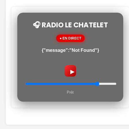
🎧 RADIO LE CHATELET
● EN DIRECT
{"message":"Not Found"}
▶
Prêt