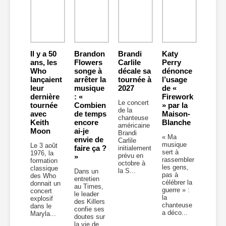
Il y a 50
Brandon
Brandi
Katy
ans, les
Flowers
Carlile
Perry
Who
songe à
décale sa
dénonce
lançaient
arrêter la
tournée à
l’usage
leur
musique
2027
de «
dernière
: «
Firework
Le concert
tournée
Combien
» par la
de la
avec
de temps
Maison-
chanteuse
Keith
encore
Blanche
américaine
Moon
ai-je
Brandi
« Ma
envie de
Carlile
musique
Le 3 août
faire ça ?
initialement
sert à
1976, la
prévu en
»
rassembler
formation
octobre à
les gens,
classique
la S...
Dans un
pas à
des Who
entretien
célébrer la
donnait un
au Times,
guerre » :
concert
le leader
la
explosif
des Killers
chanteuse
dans le
confie ses
a déco...
Maryla...
doutes sur
la vie de