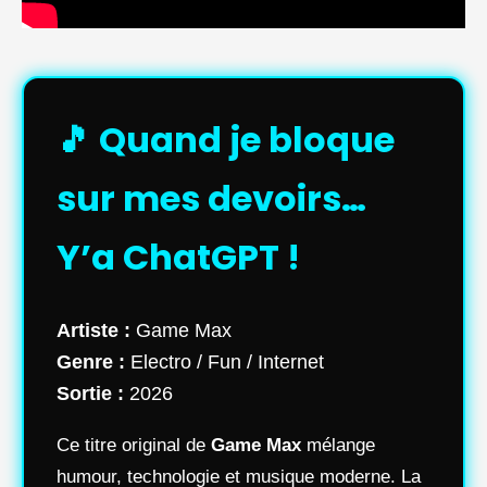
🎵 Quand je bloque
sur mes devoirs…
Y’a ChatGPT !
Artiste :
Game Max
Genre :
Electro / Fun / Internet
Sortie :
2026
Ce titre original de
Game Max
mélange
humour, technologie et musique moderne. La