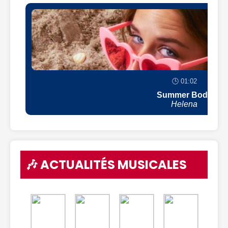
🕒 01:02
Summer Body
Helena
🎶 ACTUALITÉS MUSICALES