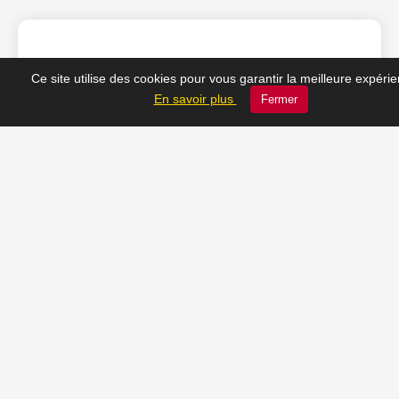
❤️ Nos coups de cœur
Ce site utilise des cookies pour vous garantir la meilleure expéri
En savoir plus
Fermer
du moment