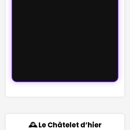
🕰️ Le Châtelet d’hier