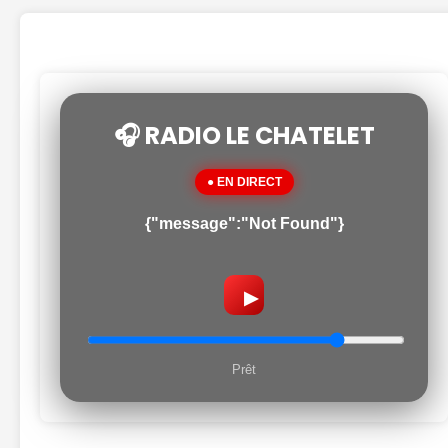
🎧 RADIO LE CHATELET
● EN DIRECT
{"message":"Not Found"}
▶
Prêt