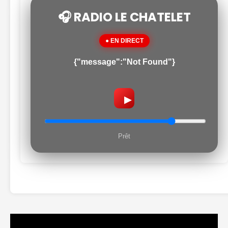
🎧 RADIO LE CHATELET
● EN DIRECT
{"message":"Not Found"}
▶
Prêt