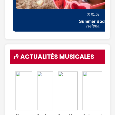
🕒 01:02
Summer Body
Helena
🎶 ACTUALITÉS MUSICALES