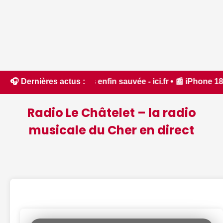
r des fiefs enfin sauvée - ici.fr • 📰 iPhone 18 Pro : il sera
🎧 Dernières actus :
Radio Le Châtelet – la radio
musicale du Cher en direct