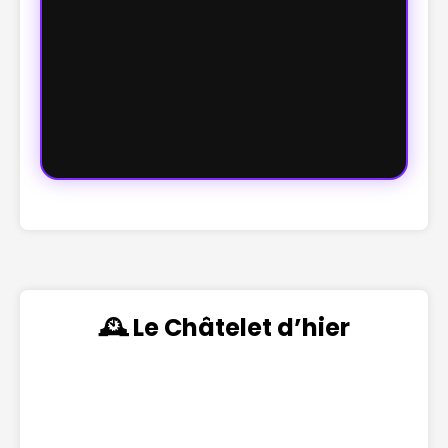
🕰️ Le Châtelet d’hier