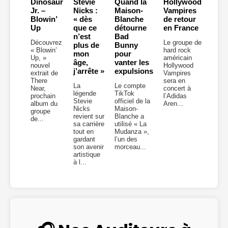
Dinosaur
Stevie
Quand la
Hollywood
Jr. –
Nicks :
Maison-
Vampires
Blowin’
« dès
Blanche
de retour
Up
que ce
détourne
en France
n’est
Bad
Découvrez
Le groupe de
plus de
Bunny
« Blowin’
hard rock
mon
pour
Up, »
américain
âge,
vanter les
nouvel
Hollywood
j’arrête »
expulsions
extrait de
Vampires
There
sera en
La
Le compte
Near,
concert à
légende
TikTok
prochain
l’Adidas
Stevie
officiel de la
album du
Aren...
Nicks
Maison-
groupe
revient sur
Blanche a
de...
sa carrière
utilisé « La
tout en
Mudanza »,
gardant
l’un des
son avenir
morceau...
artistique
à l...