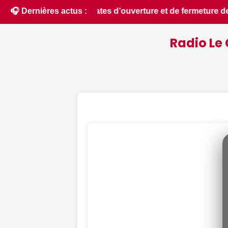
ure de la chasse 2026 - Chassons.com • 📰 MonuTrack : une ap
🎧 Dernières actus :
Radio Le 