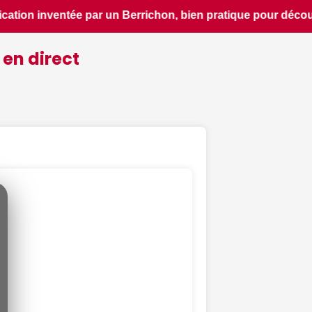
uvrir le patrimoine d'une région - ici.fr • 📰 La France pai
 en direct