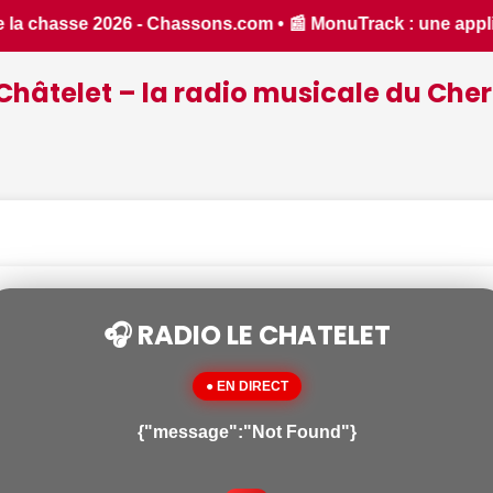
plication inventée par un Berrichon, bien pratique pour déco
Châtelet – la radio musicale du Cher
🎧 RADIO LE CHATELET
● EN DIRECT
{"message":"Not Found"}