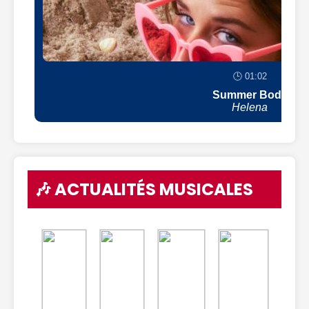
🕒 01:02
Summer Body
Helena
🎶 ACTUALITÉS MUSICALES