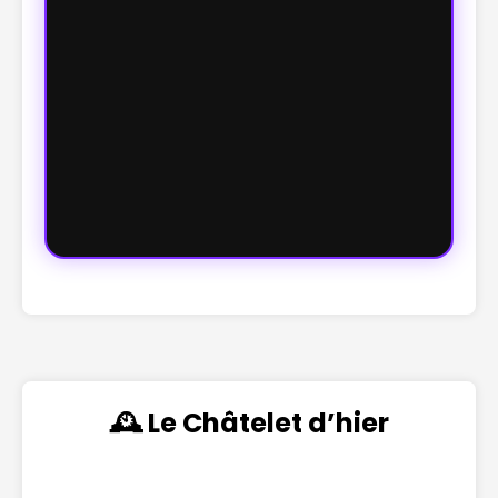
🕰️ Le Châtelet d’hier