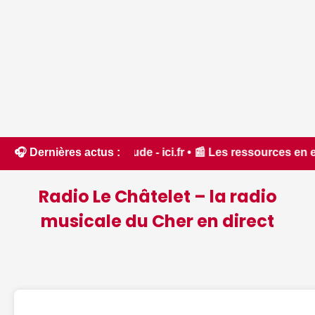
t dans l'Aude - ici.fr • 📰 Les ressources en eau dans un é
🎧 Dernières actus :
Radio Le Châtelet – la radio
musicale du Cher en direct