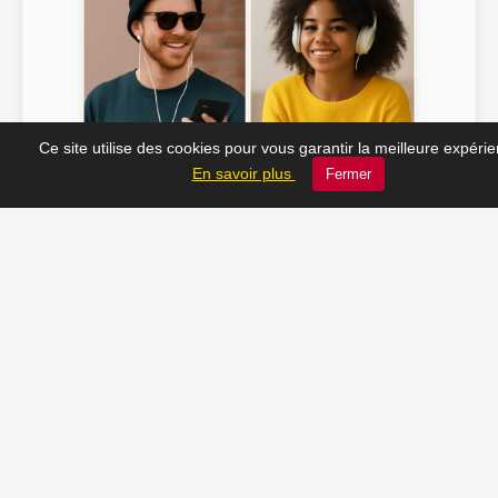
Ce site utilise des cookies pour vous garantir la meilleure expéri
Soline ♫
JC_13 ♫
En savoir plus
Fermer
📸 Tu veux apparaître ici ? Envoie-nous ta photo à
contact@radio-lechatelet.fr
Toutes les photos sont publiées avec l’accord des
personnes. Pour toute demande de retrait,
contactez-nous à
contact@radio-lechatelet.fr
.
📚 Découvrez les livres de