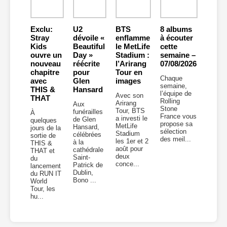
Exclu:
U2
BTS
8 albums
Stray
dévoile «
enflamme
à écouter
Kids
Beautiful
le MetLife
cette
ouvre un
Day »
Stadium :
semaine –
nouveau
réécrite
l’Arirang
07/08/2026
chapitre
pour
Tour en
Chaque
avec
Glen
images
semaine,
THIS &
Hansard
l’équipe de
Avec son
THAT
Rolling
Arirang
Aux
Stone
Tour, BTS
funérailles
À
France vous
a investi le
de Glen
quelques
propose sa
MetLife
Hansard,
jours de la
sélection
Stadium
célébrées
sortie de
des meil...
les 1er et 2
à la
THIS &
août pour
cathédrale
THAT et
deux
Saint-
du
conce...
Patrick de
lancement
Dublin,
du RUN IT
Bono ...
World
Tour, les
hu...