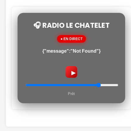
🎧 RADIO LE CHATELET
● EN DIRECT
{"message":"Not Found"}
▶
Prêt