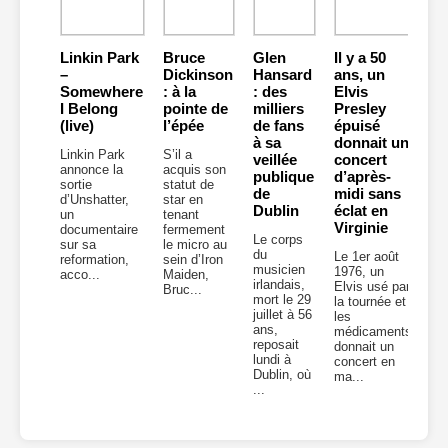
Linkin Park
Bruce
Glen
Il y a 50
–
Dickinson
Hansard
ans, un
Somewhere
: à la
: des
Elvis
I Belong
pointe de
milliers
Presley
(live)
l’épée
de fans
épuisé
à sa
donnait un
Linkin Park
S’il a
veillée
concert
annonce la
acquis son
publique
d’après-
sortie
statut de
de
midi sans
d’Unshatter,
star en
Dublin
éclat en
un
tenant
Virginie
documentaire
fermement
Le corps
sur sa
le micro au
du
Le 1er août
reformation,
sein d’Iron
musicien
1976, un
acco...
Maiden,
irlandais,
Elvis usé par
Bruc...
mort le 29
la tournée et
juillet à 56
les
ans,
médicaments
reposait
donnait un
lundi à
concert en
Dublin, où
ma...
...