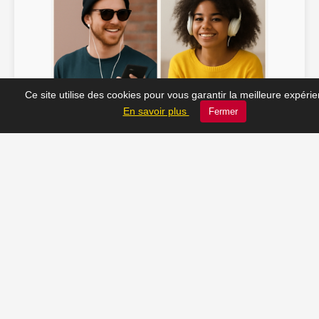
Ce site utilise des cookies pour vous garantir la meilleure expéri
Soline ♫
JC_13 ♫
En savoir plus
Fermer
📸 Tu veux apparaître ici ? Envoie-nous ta photo à
contact@radio-lechatelet.fr
Toutes les photos sont publiées avec l’accord des
personnes. Pour toute demande de retrait,
contactez-nous à
contact@radio-lechatelet.fr
.
📚 Découvrez les livres de