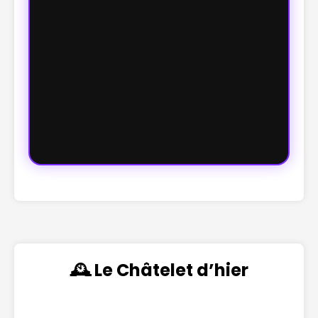
🕰️ Le Châtelet d’hier