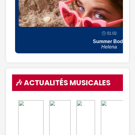
🕒 01:02
Summer Body
Helena
🎶 ACTUALITÉS MUSICALES