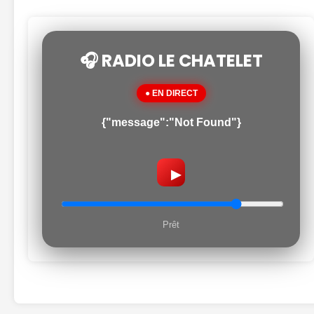
🎧 RADIO LE CHATELET
● EN DIRECT
{"message":"Not Found"}
▶
Prêt