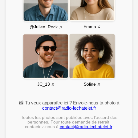
Emma ♫
@Julien_Rock ♫
Soline ♫
JC_13 ♫
📸 Tu veux apparaître ici ? Envoie-nous ta photo à
contact@radio-lechatelet.fr
Toutes les photos sont publiées avec l’accord des
personnes. Pour toute demande de retrait,
contactez-nous à
contact@radio-lechatelet.fr
.