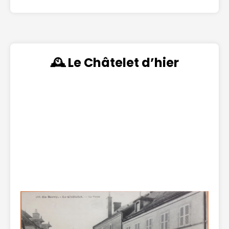
🕰️ Le Châtelet d’hier