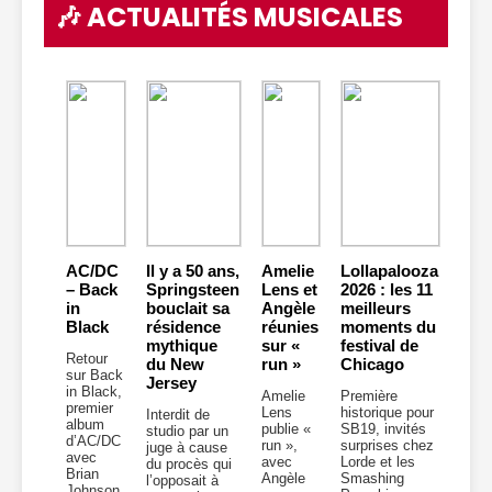
🎶 ACTUALITÉS MUSICALES
AC/DC
Il y a 50 ans,
Amelie
Lollapalooza
– Back
Springsteen
Lens et
2026 : les 11
in
bouclait sa
Angèle
meilleurs
Black
résidence
réunies
moments du
mythique
sur «
festival de
Retour
du New
run »
Chicago
sur Back
Jersey
in Black,
Amelie
Première
premier
Lens
historique pour
Interdit de
album
publie «
SB19, invités
studio par un
d’AC/DC
run »,
surprises chez
juge à cause
avec
avec
Lorde et les
du procès qui
Brian
Angèle
Smashing
l’opposait à
Johnson.