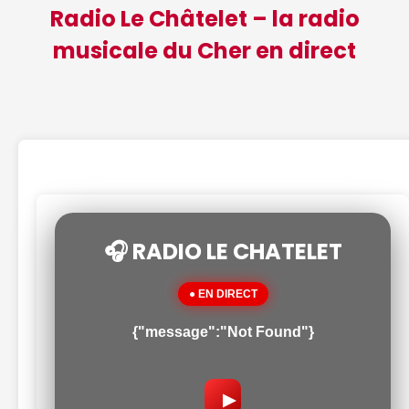
Radio Le Châtelet – la radio
musicale du Cher en direct
🎧 RADIO LE CHATELET
● EN DIRECT
{"message":"Not Found"}
▶