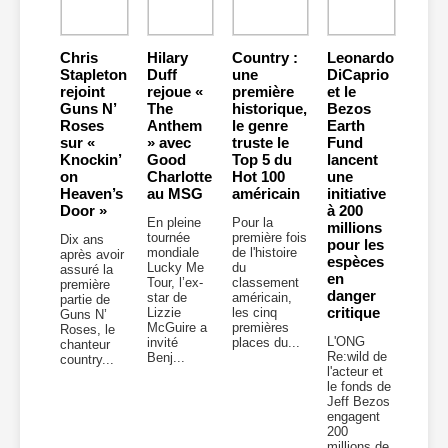
Chris
Hilary
Country :
Leonardo
Stapleton
Duff
une
DiCaprio
rejoint
rejoue «
première
et le
Guns N’
The
historique,
Bezos
Roses
Anthem
le genre
Earth
sur «
» avec
truste le
Fund
Knockin’
Good
Top 5 du
lancent
on
Charlotte
Hot 100
une
Heaven’s
au MSG
américain
initiative
Door »
à 200
En pleine
Pour la
millions
tournée
première fois
Dix ans
pour les
mondiale
de l'histoire
après avoir
espèces
Lucky Me
du
assuré la
en
Tour, l’ex-
classement
première
danger
star de
américain,
partie de
critique
Lizzie
les cinq
Guns N’
McGuire a
premières
Roses, le
L'ONG
invité
places du...
chanteur
Re:wild de
Benj...
country...
l'acteur et
le fonds de
Jeff Bezos
engagent
200
millions de