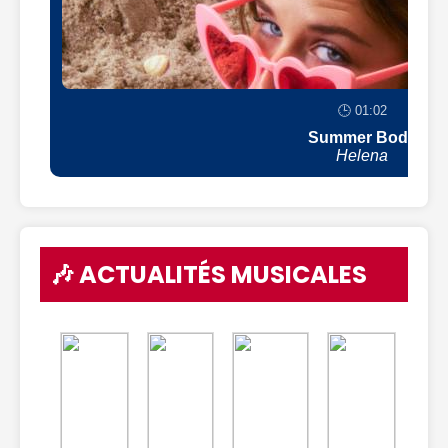
🕒 01:02
Summer Body
Helena
🎶 ACTUALITÉS MUSICALES