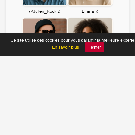
Emma ♫
@Julien_Rock ♫
Ce site utilise des cookies pour vous garantir la meilleure expéri
En savoir plus
Fermer
Soline ♫
JC_13 ♫
📸 Tu veux apparaître ici ? Envoie-nous ta photo à
contact@radio-lechatelet.fr
Toutes les photos sont publiées avec l’accord des
personnes. Pour toute demande de retrait,
contactez-nous à
contact@radio-lechatelet.fr
.