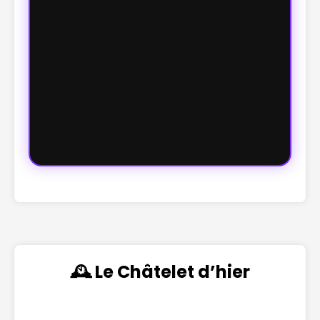
🕰️ Le Châtelet d’hier