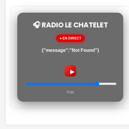
🎧 RADIO LE CHATELET
● EN DIRECT
{"message":"Not Found"}
▶
Prêt