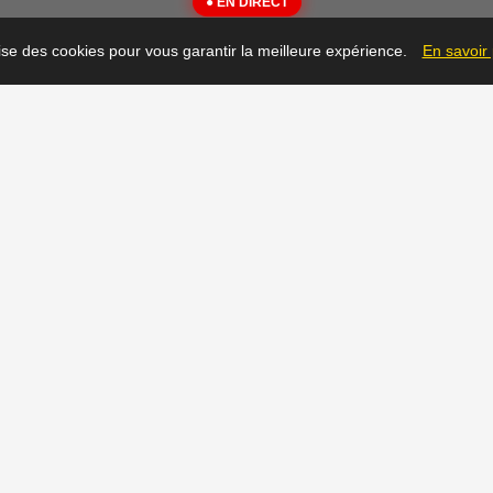
● EN DIRECT
{"message":"Not Found"}
lise des cookies pour vous garantir la meilleure expérience.
En savoir
▶
Prêt