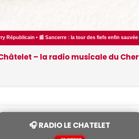
la tour des fiefs enfin sauvée - ici.fr • 📰 iPhone 18 Pro : 
Châtelet – la radio musicale du Cher
🎧 RADIO LE CHATELET