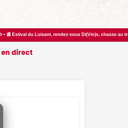
-vous Di(Vin)s, chasse au trésor nocturne... Nos suggestions
 en direct