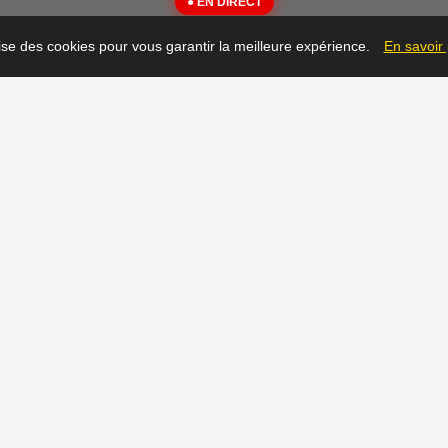
● EN DIRECT
{"message":"Not Found"}
lise des cookies pour vous garantir la meilleure expérience.
En savoir
▶
Prêt