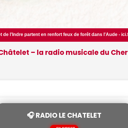
de forêt dans l'Aude - ici.fr • 📰 Estival du Luisant, rendez
Châtelet – la radio musicale du Cher
🎧 RADIO LE CHATELET