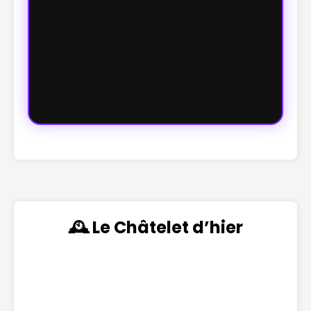
🕰️ Le Châtelet d’hier