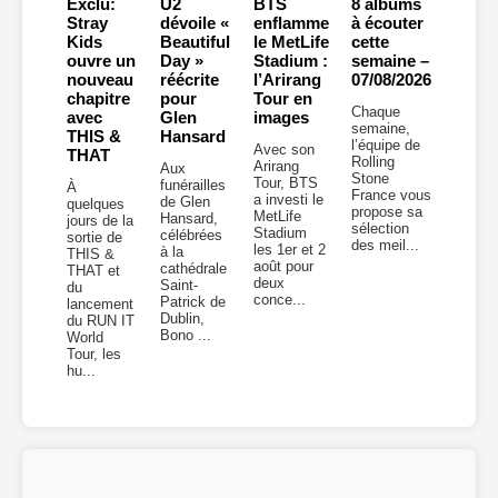
Exclu:
U2
BTS
8 albums
Stray
dévoile «
enflamme
à écouter
Kids
Beautiful
le MetLife
cette
ouvre un
Day »
Stadium :
semaine –
nouveau
réécrite
l’Arirang
07/08/2026
chapitre
pour
Tour en
Chaque
avec
Glen
images
semaine,
THIS &
Hansard
l’équipe de
Avec son
THAT
Rolling
Arirang
Aux
Stone
Tour, BTS
funérailles
À
France vous
a investi le
de Glen
quelques
propose sa
MetLife
Hansard,
jours de la
sélection
Stadium
célébrées
sortie de
des meil...
les 1er et 2
à la
THIS &
août pour
cathédrale
THAT et
deux
Saint-
du
conce...
Patrick de
lancement
Dublin,
du RUN IT
Bono ...
World
Tour, les
hu...