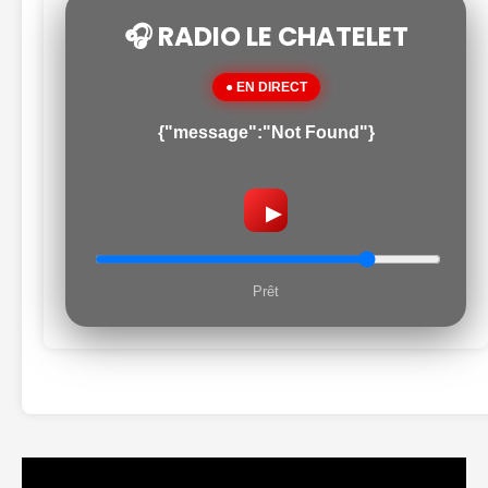
🎧 RADIO LE CHATELET
● EN DIRECT
{"message":"Not Found"}
▶
Prêt