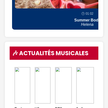
🕒 01:02
Summer Body
Helena
🎶 ACTUALITÉS MUSICALES