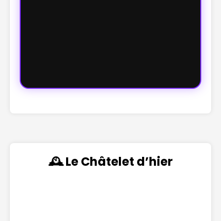
🕰️ Le Châtelet d’hier