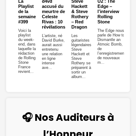
La
d4vd
Steve
U2 : The
Playlist
accusé du
Hackett
Edge –
de la
meurtre de
& Steve
l’interview
semaine
Celeste
Rothery
Rolling
#399
Rivas : 10
– Red
Stone
révélations
Dragon
Voici la
The Edge nous
playlist
parle de How to
L’artiste, né
Les
du week-
Dismantle an
David Burke,
guitaristes
end, dans
Atmoic Bomb,
aurait aussi
légendaires
laquelle la
de
entretenu
Steve
rédaction
l’enregistrement
une relation
Hackett et
de Rolling
de nouveaux
en ligne
Steve
Stone
m...
intense
Rothery se
France
ave...
préparent à
revient...
sortir un
album...
🎧 Nos Auditeurs à
l’Honneur