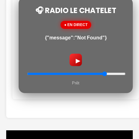
🎧 RADIO LE CHATELET
● EN DIRECT
{"message":"Not Found"}
▶
Prêt