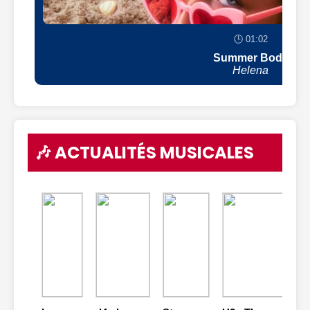
🕒 01:02
Summer Body
Helena
🎶 ACTUALITÉS MUSICALES