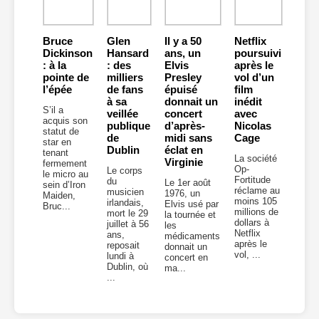
Bruce
Glen
Il y a 50
Netflix
Dickinson
Hansard
ans, un
poursuivi
: à la
: des
Elvis
après le
pointe de
milliers
Presley
vol d’un
l’épée
de fans
épuisé
film
à sa
donnait un
inédit
S’il a
veillée
concert
avec
acquis son
publique
d’après-
Nicolas
statut de
de
midi sans
Cage
star en
Dublin
éclat en
tenant
La société
Virginie
fermement
Op-
Le corps
le micro au
Fortitude
du
Le 1er août
sein d’Iron
réclame au
musicien
1976, un
Maiden,
moins 105
irlandais,
Elvis usé par
Bruc...
millions de
mort le 29
la tournée et
dollars à
juillet à 56
les
Netflix
ans,
médicaments
après le
reposait
donnait un
vol, ...
lundi à
concert en
Dublin, où
ma...
...