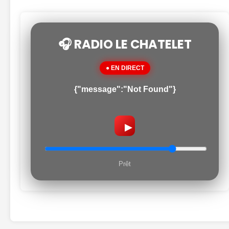
🎧 RADIO LE CHATELET
● EN DIRECT
{"message":"Not Found"}
▶
Prêt