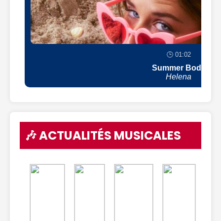
🕒 01:02
Summer Body
Helena
🎶 ACTUALITÉS MUSICALES