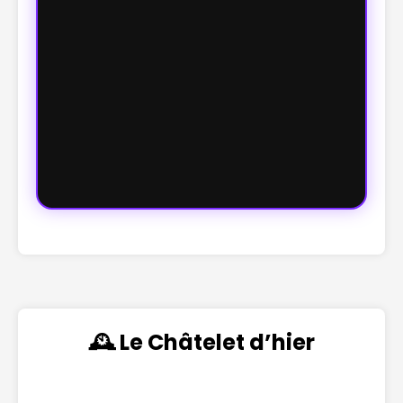
🕰️ Le Châtelet d’hier