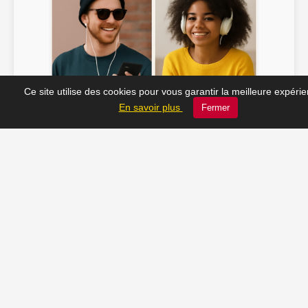
Ce site utilise des cookies pour vous garantir la meilleure expéri
Soline ♫
JC_13 ♫
En savoir plus
Fermer
📸 Tu veux apparaître ici ? Envoie-nous ta photo à
contact@radio-lechatelet.fr
Toutes les photos sont publiées avec l’accord des
personnes. Pour toute demande de retrait,
contactez-nous à
contact@radio-lechatelet.fr
.
📚 Découvrez les livres de