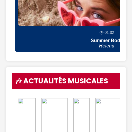
🕒 01:02
Summer Body
Helena
🎶 ACTUALITÉS MUSICALES