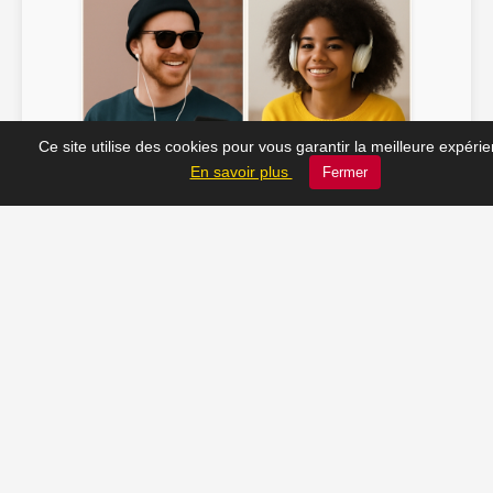
Ce site utilise des cookies pour vous garantir la meilleure expéri
Soline ♫
JC_13 ♫
En savoir plus
Fermer
📸 Tu veux apparaître ici ? Envoie-nous ta photo à
contact@radio-lechatelet.fr
Toutes les photos sont publiées avec l’accord des
personnes. Pour toute demande de retrait,
contactez-nous à
contact@radio-lechatelet.fr
.
📚 Découvrez les livres de