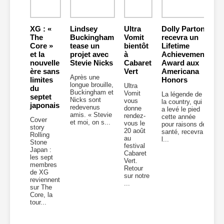
XG : «
Lindsey
Ultra
Dolly Parton
The
Buckingham
Vomit
recevra un
Core »
tease un
bientôt
Lifetime
et la
projet avec
à
Achievement
nouvelle
Stevie Nicks
Cabaret
Award aux
ère sans
Vert
Americana
Après une
limites
Honors
longue brouille,
Ultra
du
Buckingham et
Vomit
La légende de
septet
Nicks sont
vous
la country, qui
japonais
redevenus
donne
a levé le pied
amis. « Stevie
rendez-
cette année
Cover
et moi, on s...
vous le
pour raisons de
story
20 août
santé, recevra
Rolling
au
l...
Stone
festival
Japan :
Cabaret
les sept
Vert.
membres
Retour
de XG
sur notre
reviennent
...
sur The
Core, la
tour...