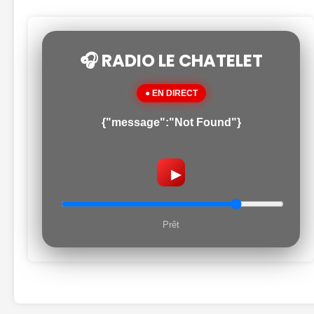
🎧 RADIO LE CHATELET
● EN DIRECT
{"message":"Not Found"}
▶
Prêt