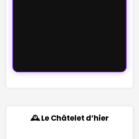
🕰️ Le Châtelet d’hier