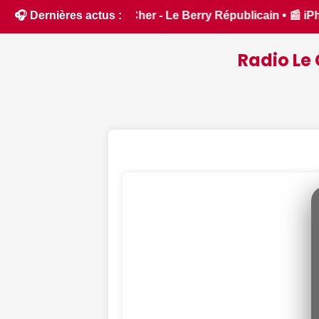
 • 📰 iPhone 18 Pro : il sera bien plus cher que prévu - ipho
🎧 Dernières actus :
Radio Le 