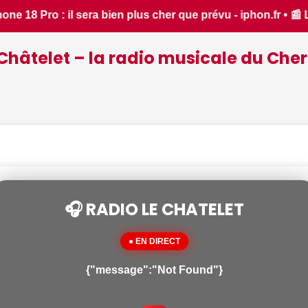
n.fr • 📰 L'iPhone 18 Pro Max est-il plus cher que jamais, t
Châtelet – la radio musicale du Cher
🎧 RADIO LE CHATELET
● EN DIRECT
{"message":"Not Found"}