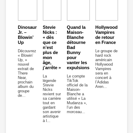
Dinosaur
Stevie
Quand la
Hollywood
Jr. –
Nicks :
Maison-
Vampires
Blowin’
« dès
Blanche
de retour
Up
que ce
détourne
en France
n’est
Bad
Découvrez
Le groupe de
plus de
Bunny
« Blowin’
hard rock
mon
pour
Up, »
américain
âge,
vanter les
nouvel
Hollywood
j’arrête »
expulsions
extrait de
Vampires
There
sera en
La
Le compte
Near,
concert à
légende
TikTok
prochain
l’Adidas
Stevie
officiel de la
album du
Aren...
Nicks
Maison-
groupe
revient sur
Blanche a
de...
sa carrière
utilisé « La
tout en
Mudanza »,
gardant
l’un des
son avenir
morceau...
artistique
à l...