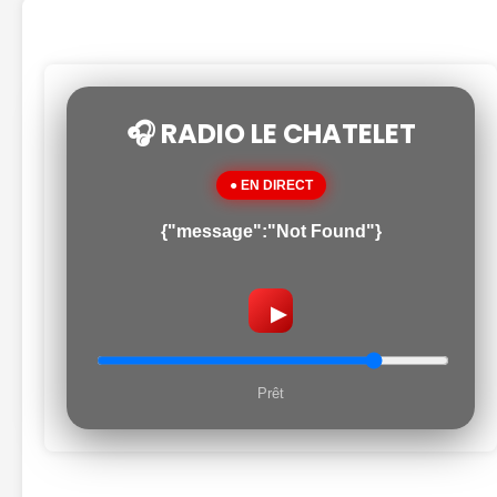
🎧 RADIO LE CHATELET
● EN DIRECT
{"message":"Not Found"}
▶
Prêt