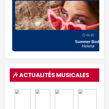
🕒 01:02
Summer Body
Helena
🎶 ACTUALITÉS MUSICALES