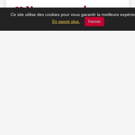
❤️ Nos coups de cœur
Ce site utilise des cookies pour vous garantir la meilleure expéri
En savoir plus
Fermer
du moment