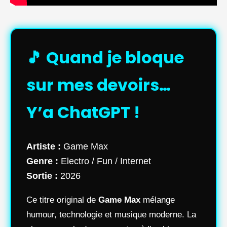
🎵 Quand je bloque
sur mes devoirs…
Y’a ChatGPT !
Artiste :
Game Max
Genre :
Electro / Fun / Internet
Sortie :
2026
Ce titre original de
Game Max
mélange
humour, technologie et musique moderne. La