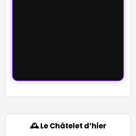
🕰️ Le Châtelet d’hier