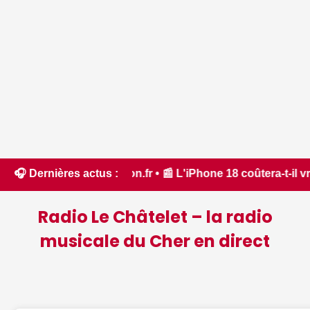
prévu - iPhon.fr • 📰 L'iPhone 18 coûtera-t-il vraiment (beau
🎧 Dernières actus :
Radio Le Châtelet – la radio
musicale du Cher en direct