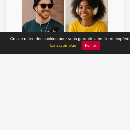
Ce site utilise des cookies pour vous garantir la meilleure expéri
Soline ♫
JC_13 ♫
En savoir plus
Fermer
📸 Tu veux apparaître ici ? Envoie-nous ta photo à
contact@radio-lechatelet.fr
Toutes les photos sont publiées avec l’accord des
personnes. Pour toute demande de retrait,
contactez-nous à
contact@radio-lechatelet.fr
.
📚 Découvrez les livres de