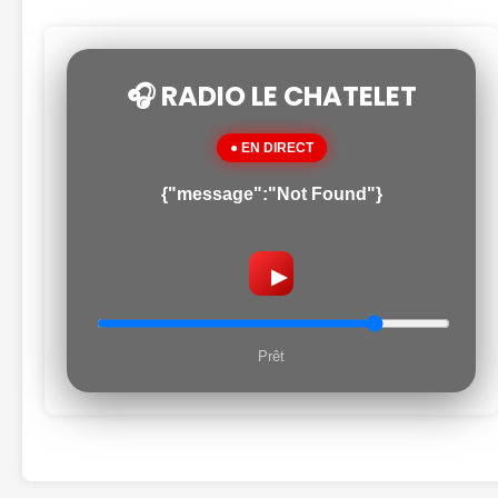
🎧 RADIO LE CHATELET
● EN DIRECT
{"message":"Not Found"}
▶
Prêt