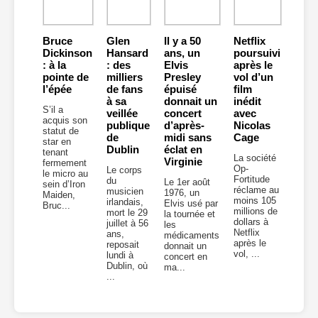
Bruce
Glen
Il y a 50
Netflix
Dickinson
Hansard
ans, un
poursuivi
: à la
: des
Elvis
après le
pointe de
milliers
Presley
vol d’un
l’épée
de fans
épuisé
film
à sa
donnait un
inédit
S’il a
veillée
concert
avec
acquis son
publique
d’après-
Nicolas
statut de
de
midi sans
Cage
star en
Dublin
éclat en
tenant
La société
Virginie
fermement
Op-
Le corps
le micro au
Fortitude
du
Le 1er août
sein d’Iron
réclame au
musicien
1976, un
Maiden,
moins 105
irlandais,
Elvis usé par
Bruc...
millions de
mort le 29
la tournée et
dollars à
juillet à 56
les
Netflix
ans,
médicaments
après le
reposait
donnait un
vol, ...
lundi à
concert en
Dublin, où
ma...
...