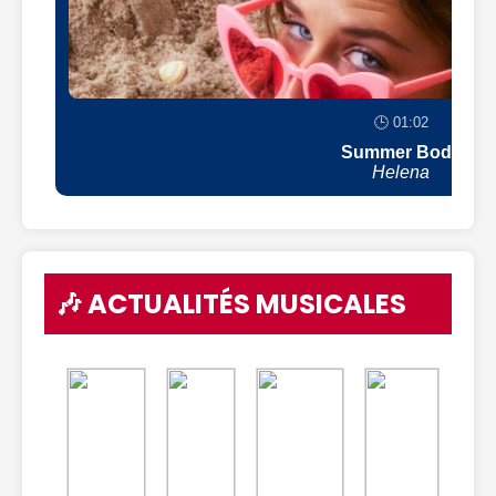
🕒 01:02
Summer Body
Helena
🎶 ACTUALITÉS MUSICALES