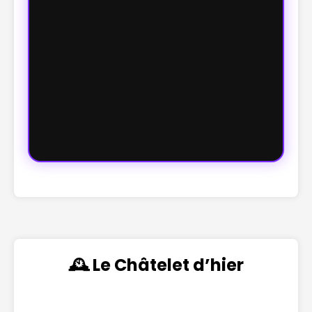
🕰️ Le Châtelet d’hier