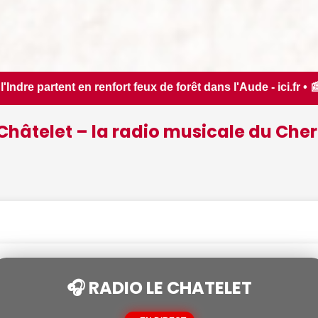
ns l'Aude - ici.fr • 📰 Estival du Luisant, rendez-vous Di(V
Châtelet – la radio musicale du Cher
🎧 RADIO LE CHATELET