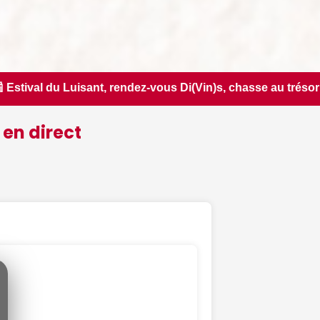
in)s, chasse au trésor nocturne... Nos suggestions de sorties
 en direct