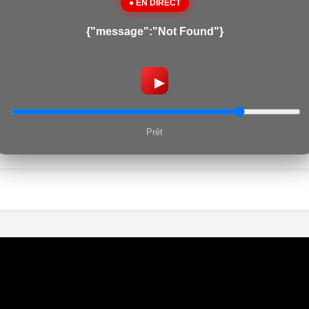
● EN DIRECT
{"message":"Not Found"}
▶
Prêt