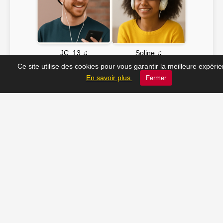
Soline ♫
JC_13 ♫
Ce site utilise des cookies pour vous garantir la meilleure expéri
En savoir plus
Fermer
📸 Tu veux apparaître ici ? Envoie-nous ta photo à
contact@radio-lechatelet.fr
Toutes les photos sont publiées avec l’accord des
personnes. Pour toute demande de retrait,
contactez-nous à
contact@radio-lechatelet.fr
.
📚 Découvrez les livres de
notre partenaire Arthur