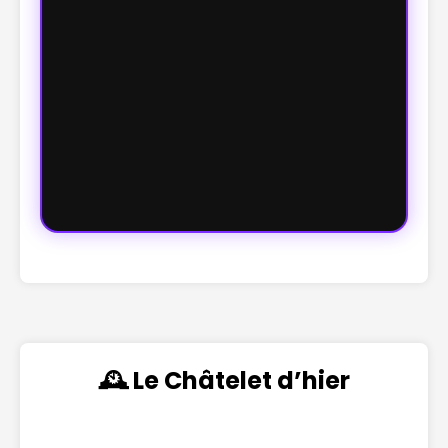
🕰️ Le Châtelet d’hier