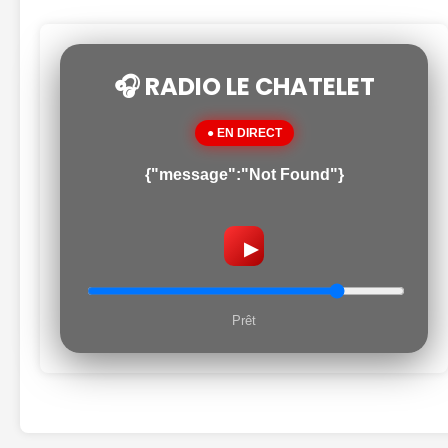
🎧 RADIO LE CHATELET
● EN DIRECT
{"message":"Not Found"}
▶
Prêt