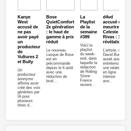
Kanye
Bose
La
d4vd
West
QuietComfort
Playlist
accusé du
accusé de
2e génération
de la
meurtre de
ne pas
: le haut de
semaine
Celeste
avoir payé
gamme à prix
#399
Rivas : 10
un
réduit
révélations
Voici la
producteur
playlist
Le nouveau
L’artiste, né
de
du week-
casque de Bose
David Burke,
Vultures 2
end, dans
est en
aurait aussi
et Bully
laquelle la
précommande
entretenu
rédaction
depuis le 6 août
une relation
Un
de Rolling
avec une
en ligne
producteur
Stone
réduction de
intense
anonyme
France
bruit...
ave...
affirme avoir
revient...
créé des voix
générées par
IA pour
plusieurs
titres d...