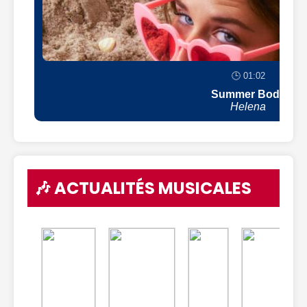
🕒 01:02
Summer Body
Helena
🎶 ACTUALITÉS MUSICALES