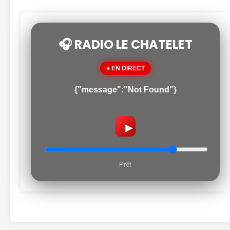
🎧 RADIO LE CHATELET
● EN DIRECT
{"message":"Not Found"}
▶
Prêt