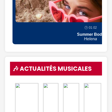
🕒 01:02
Summer Body
Helena
🎶 ACTUALITÉS MUSICALES