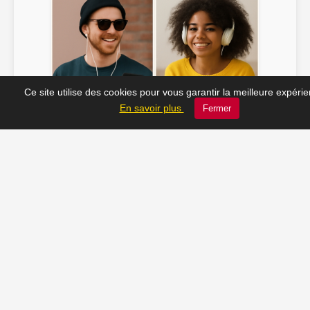
Ce site utilise des cookies pour vous garantir la meilleure expéri
Soline ♫
JC_13 ♫
En savoir plus
Fermer
📸 Tu veux apparaître ici ? Envoie-nous ta photo à
contact@radio-lechatelet.fr
Toutes les photos sont publiées avec l’accord des
personnes. Pour toute demande de retrait,
contactez-nous à
contact@radio-lechatelet.fr
.
📚 Découvrez les livres de