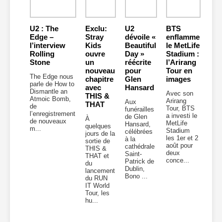
U2 : The
Exclu:
U2
BTS
Edge –
Stray
dévoile «
enflamme
l’interview
Kids
Beautiful
le MetLife
Rolling
ouvre
Day »
Stadium :
Stone
un
réécrite
l’Arirang
nouveau
pour
Tour en
The Edge nous
chapitre
Glen
images
parle de How to
avec
Hansard
Dismantle an
Avec son
THIS &
Atmoic Bomb,
Arirang
Aux
THAT
de
Tour, BTS
funérailles
l’enregistrement
a investi le
de Glen
À
de nouveaux
MetLife
Hansard,
quelques
m...
Stadium
célébrées
jours de la
les 1er et 2
à la
sortie de
août pour
cathédrale
THIS &
deux
Saint-
THAT et
conce...
Patrick de
du
Dublin,
lancement
Bono ...
du RUN
IT World
Tour, les
hu...