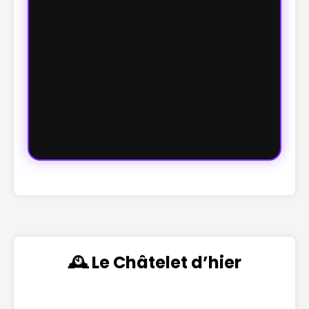
🕰️ Le Châtelet d’hier