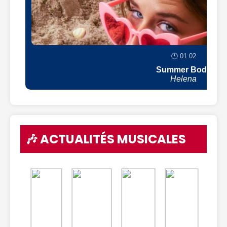
🕒 01:02
Summer Body
Helena
🎶 ACTUALITÉS MUSICALES