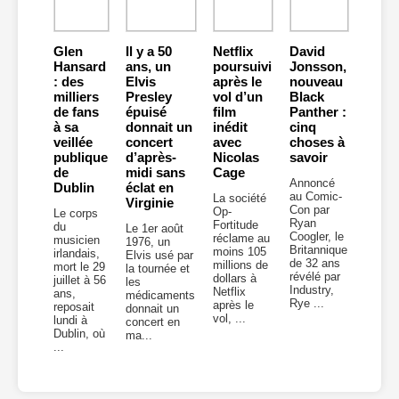
Glen
Il y a 50
Netflix
David
Hansard
ans, un
poursuivi
Jonsson,
: des
Elvis
après le
nouveau
milliers
Presley
vol d’un
Black
de fans
épuisé
film
Panther :
à sa
donnait un
inédit
cinq
veillée
concert
avec
choses à
publique
d’après-
Nicolas
savoir
de
midi sans
Cage
Annoncé
Dublin
éclat en
au Comic-
La société
Virginie
Con par
Op-
Le corps
Ryan
Fortitude
du
Le 1er août
Coogler, le
réclame au
musicien
1976, un
Britannique
moins 105
irlandais,
Elvis usé par
de 32 ans
millions de
mort le 29
la tournée et
révélé par
dollars à
juillet à 56
les
Industry,
Netflix
ans,
médicaments
Rye ...
après le
reposait
donnait un
vol, ...
lundi à
concert en
Dublin, où
ma...
...