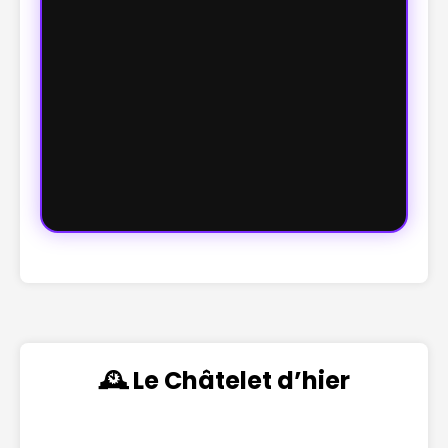
🕰️ Le Châtelet d’hier