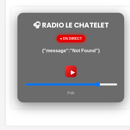
🎧 RADIO LE CHATELET
● EN DIRECT
{"message":"Not Found"}
▶
Prêt