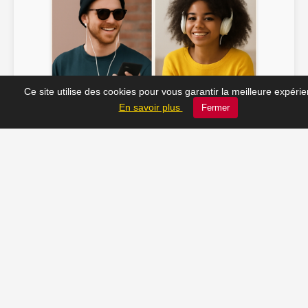
Ce site utilise des cookies pour vous garantir la meilleure expéri
Soline ♫
JC_13 ♫
En savoir plus
Fermer
📸 Tu veux apparaître ici ? Envoie-nous ta photo à
contact@radio-lechatelet.fr
Toutes les photos sont publiées avec l’accord des
personnes. Pour toute demande de retrait,
contactez-nous à
contact@radio-lechatelet.fr
.
📚 Découvrez les livres de