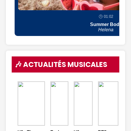
🕒 01:02
Summer Body
Helena
🎶 ACTUALITÉS MUSICALES