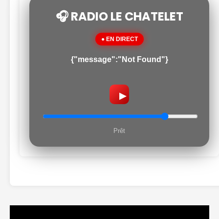
🎧 RADIO LE CHATELET
● EN DIRECT
{"message":"Not Found"}
▶
Prêt