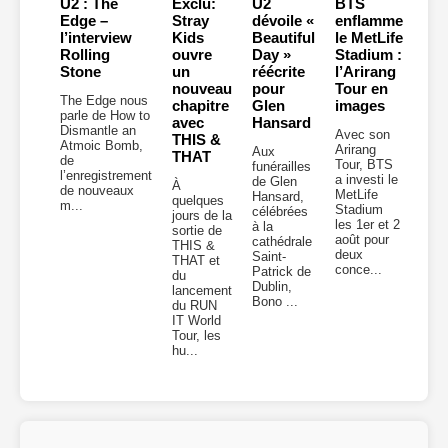
U2 : The
Exclu:
U2
BTS
Edge –
Stray
dévoile «
enflamme
l’interview
Kids
Beautiful
le MetLife
Rolling
ouvre
Day »
Stadium :
Stone
un
réécrite
l’Arirang
nouveau
pour
Tour en
The Edge nous
chapitre
Glen
images
parle de How to
avec
Hansard
Dismantle an
Avec son
THIS &
Atmoic Bomb,
Arirang
Aux
THAT
de
Tour, BTS
funérailles
l’enregistrement
a investi le
de Glen
À
de nouveaux
MetLife
Hansard,
quelques
m...
Stadium
célébrées
jours de la
les 1er et 2
à la
sortie de
août pour
cathédrale
THIS &
deux
Saint-
THAT et
conce...
Patrick de
du
Dublin,
lancement
Bono ...
du RUN
IT World
Tour, les
hu...