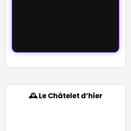
🕰️ Le Châtelet d’hier