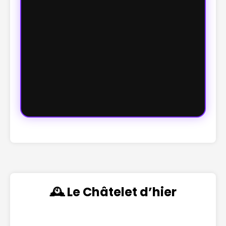
🕰️ Le Châtelet d’hier