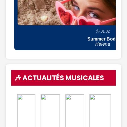
🕒 01:02
Summer Body
Helena
🎶 ACTUALITÉS MUSICALES