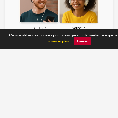
Soline ♫
JC_13 ♫
Ce site utilise des cookies pour vous garantir la meilleure expéri
En savoir plus
Fermer
📸 Tu veux apparaître ici ? Envoie-nous ta photo à
contact@radio-lechatelet.fr
Toutes les photos sont publiées avec l’accord des
personnes. Pour toute demande de retrait,
contactez-nous à
contact@radio-lechatelet.fr
.
📚 Découvrez les livres de
notre partenaire Arthur