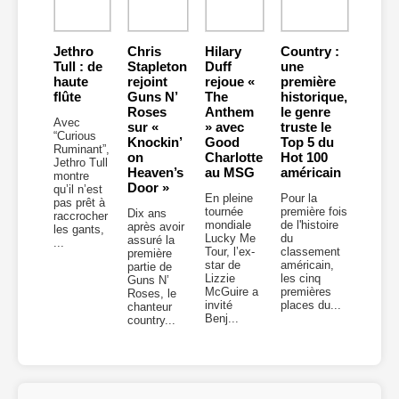
Jethro
Chris
Hilary
Country :
Tull : de
Stapleton
Duff
une
haute
rejoint
rejoue «
première
flûte
Guns N’
The
historique,
Roses
Anthem
le genre
Avec
sur «
» avec
truste le
“Curious
Knockin’
Good
Top 5 du
Ruminant”,
on
Charlotte
Hot 100
Jethro Tull
Heaven’s
au MSG
américain
montre
Door »
qu’il n’est
En pleine
Pour la
pas prêt à
tournée
première fois
Dix ans
raccrocher
mondiale
de l'histoire
après avoir
les gants,
Lucky Me
du
assuré la
...
Tour, l’ex-
classement
première
star de
américain,
partie de
Lizzie
les cinq
Guns N’
McGuire a
premières
Roses, le
invité
places du...
chanteur
Benj...
country...