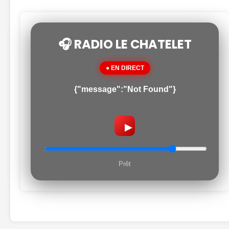
🎧 RADIO LE CHATELET
● EN DIRECT
{"message":"Not Found"}
▶
Prêt