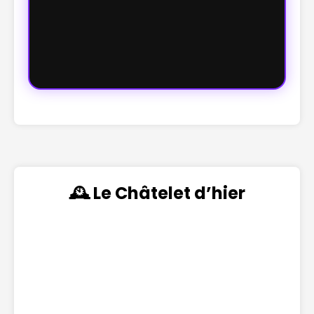
🕰️ Le Châtelet d’hier