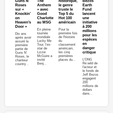
Guns N’
The
historique,
Bezos
Roses
Anthem
le genre
Earth
sur «
» avec
truste le
Fund
Knockin’
Good
Top 5 du
lancent
on
Charlotte
Hot 100
une
Heaven’s
au MSG
américain
initiative
Door »
à 200
En pleine
Pour la
millions
tournée
première fois
Dix ans
pour les
mondiale
de l'histoire
après avoir
espèces
Lucky Me
du
assuré la
en
Tour, l’ex-
classement
première
danger
star de
américain,
partie de
critique
Lizzie
les cinq
Guns N’
McGuire a
premières
Roses, le
L'ONG
invité
places du...
chanteur
Re:wild de
Benj...
country...
l'acteur et
le fonds de
Jeff Bezos
engagent
200
millions de
dollars
dans...