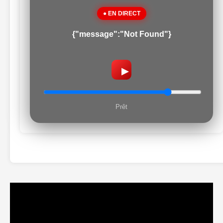
● EN DIRECT
{"message":"Not Found"}
▶
Prêt