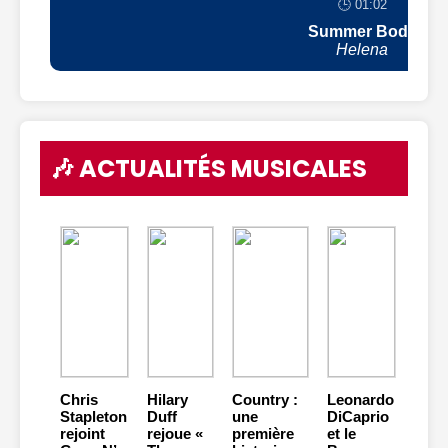
🕒 01:02
Summer Body
Helena
🎶 ACTUALITÉS MUSICALES
Chris
Hilary
Country :
Leonardo
Stapleton
Duff
une
DiCaprio
rejoint
rejoue «
première
et le