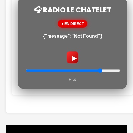
🎧 RADIO LE CHATELET
● EN DIRECT
{"message":"Not Found"}
▶
Prêt