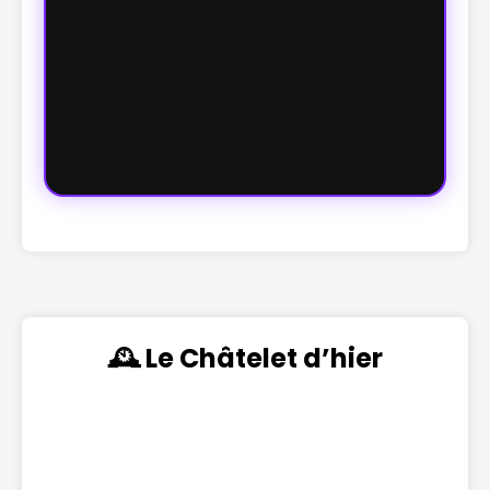
🕰️ Le Châtelet d’hier