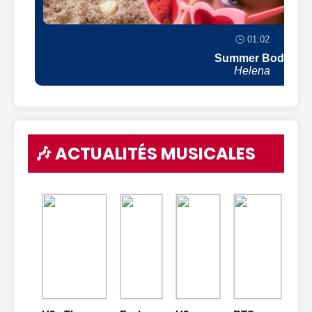
🕒 01:02
Summer Body
Helena
🎶 ACTUALITÉS MUSICALES