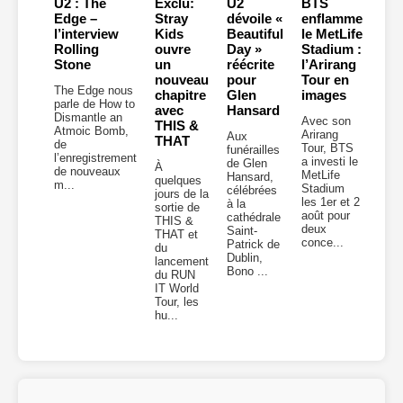
U2 : The
Exclu:
U2
BTS
Edge –
Stray
dévoile «
enflamme
l’interview
Kids
Beautiful
le MetLife
Rolling
ouvre
Day »
Stadium :
Stone
un
réécrite
l’Arirang
nouveau
pour
Tour en
The Edge nous
chapitre
Glen
images
parle de How to
avec
Hansard
Dismantle an
Avec son
THIS &
Atmoic Bomb,
Arirang
Aux
THAT
de
Tour, BTS
funérailles
l’enregistrement
a investi le
de Glen
À
de nouveaux
MetLife
Hansard,
quelques
m...
Stadium
célébrées
jours de la
les 1er et 2
à la
sortie de
août pour
cathédrale
THIS &
deux
Saint-
THAT et
conce...
Patrick de
du
Dublin,
lancement
Bono ...
du RUN
IT World
Tour, les
hu...