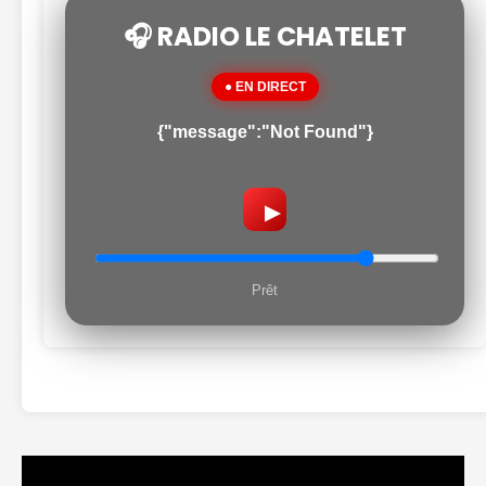
🎧 RADIO LE CHATELET
● EN DIRECT
{"message":"Not Found"}
▶
Prêt