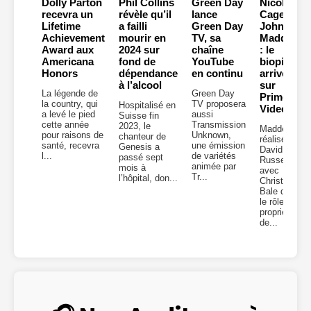
Dolly Parton
Phil Collins
Green Day
Nicolas
recevra un
révèle qu’il
lance
Cage en
Lifetime
a failli
Green Day
John
Achievement
mourir en
TV, sa
Madden
Award aux
2024 sur
chaîne
: le
Americana
fond de
YouTube
biopic
Honors
dépendance
en continu
arrive
à l’alcool
sur
La légende de
Green Day
Prime
la country, qui
TV proposera
Hospitalisé en
Video
a levé le pied
aussi
Suisse fin
cette année
Transmission
2023, le
Madden,
pour raisons de
Unknown,
chanteur de
réalisé par
santé, recevra
une émission
Genesis a
David O.
l...
de variétés
passé sept
Russell,
animée par
mois à
avec
Tr...
l’hôpital, don...
Christian
Bale dans
le rôle du
propriétaire
de...