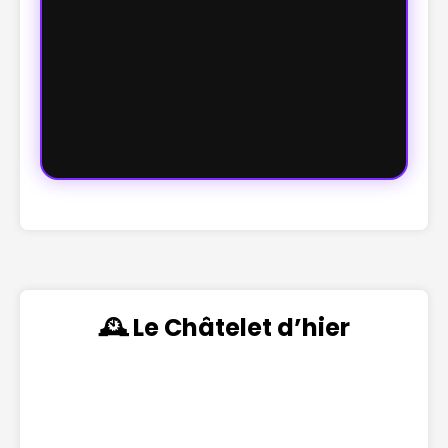
🕰️ Le Châtelet d’hier