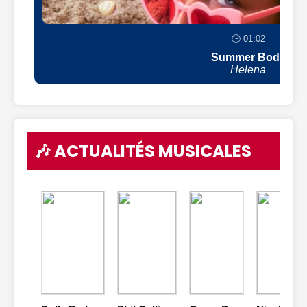
🕒 01:02
Summer Body
Helena
🎶 ACTUALITÉS MUSICALES