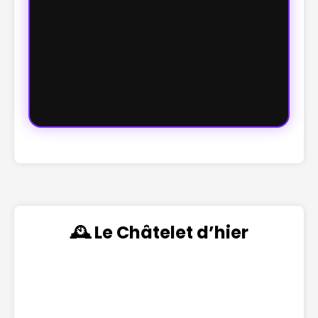
🕰️ Le Châtelet d’hier