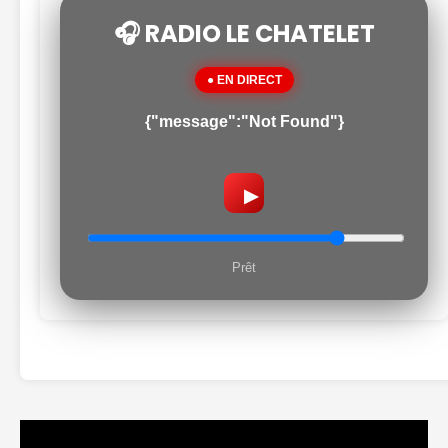
🎧 RADIO LE CHATELET
● EN DIRECT
{"message":"Not Found"}
▶
Prêt