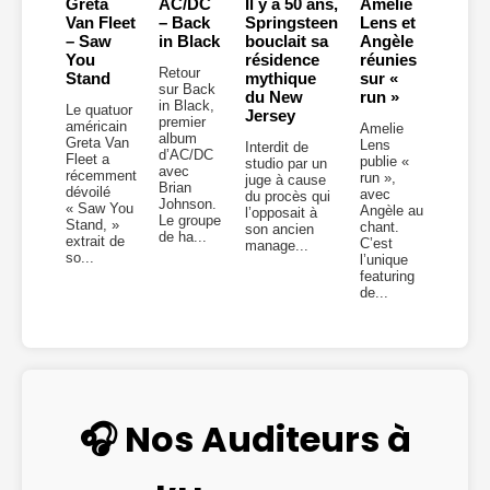
Greta
AC/DC
Il y a 50 ans,
Amelie
Van Fleet
– Back
Springsteen
Lens et
– Saw
in Black
bouclait sa
Angèle
You
résidence
réunies
Retour
Stand
mythique
sur «
sur Back
du New
run »
in Black,
Le quatuor
Jersey
premier
américain
Amelie
album
Greta Van
Lens
Interdit de
d’AC/DC
Fleet a
publie «
studio par un
avec
récemment
run »,
juge à cause
Brian
dévoilé
avec
du procès qui
Johnson.
« Saw You
Angèle au
l’opposait à
Le groupe
Stand, »
chant.
son ancien
de ha...
extrait de
C’est
manage...
so...
l’unique
featuring
de...
🎧 Nos Auditeurs à