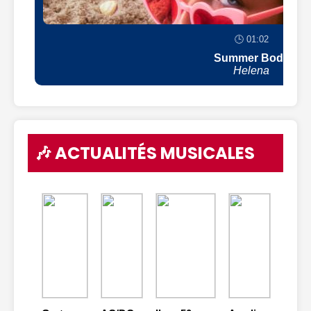
🕒 01:02
Summer Body
Helena
🎶 ACTUALITÉS MUSICALES