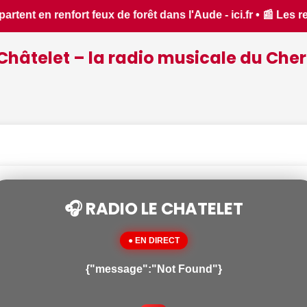
 📰 Les ressources en eau dans un état critique dans le Cher 
Châtelet – la radio musicale du Cher
🎧 RADIO LE CHATELET
● EN DIRECT
{"message":"Not Found"}