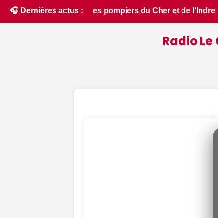
Indre partent en renfort feux de forêt dans l'Aude - ici.fr •
🎧 Dernières actus :
Radio Le 