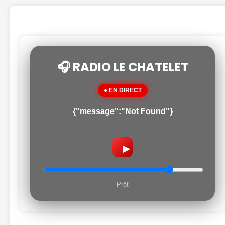
🎧 RADIO LE CHATELET
● EN DIRECT
{"message":"Not Found"}
▶
Prêt