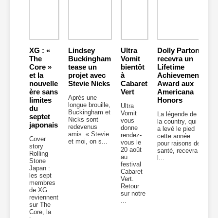
XG : «
Lindsey
Ultra
Dolly Parton
The
Buckingham
Vomit
recevra un
Core »
tease un
bientôt
Lifetime
et la
projet avec
à
Achievement
nouvelle
Stevie Nicks
Cabaret
Award aux
ère sans
Vert
Americana
Après une
limites
Honors
longue brouille,
Ultra
du
Buckingham et
Vomit
La légende de
septet
Nicks sont
vous
la country, qui
japonais
redevenus
donne
a levé le pied
amis. « Stevie
rendez-
cette année
Cover
et moi, on s...
vous le
pour raisons de
story
20 août
santé, recevra
Rolling
au
l...
Stone
festival
Japan :
Cabaret
les sept
Vert.
membres
Retour
de XG
sur notre
reviennent
...
sur The
Core, la