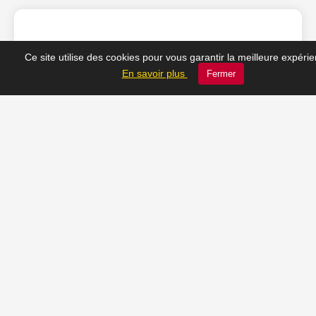
❤️ Nos coups de cœur
Ce site utilise des cookies pour vous garantir la meilleure expéri
En savoir plus
Fermer
du moment