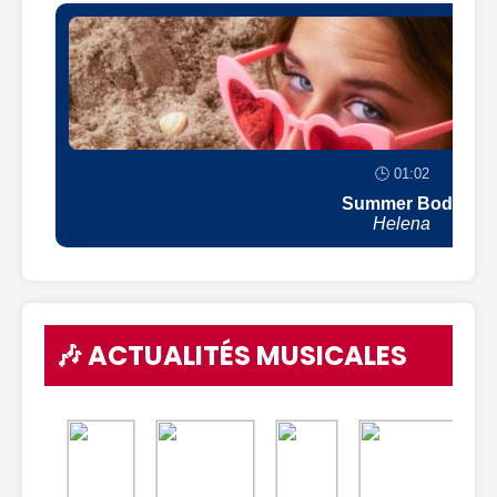
🕒 01:02
Summer Body
Helena
🎶 ACTUALITÉS MUSICALES