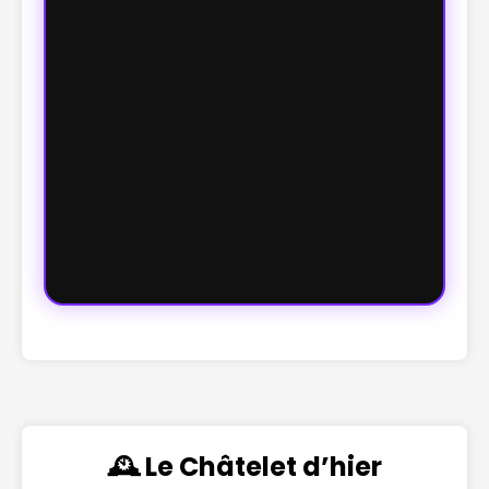
🕰️ Le Châtelet d’hier