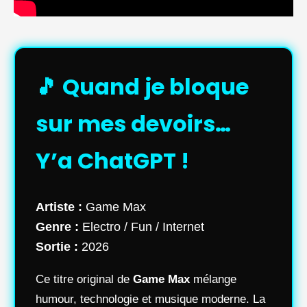
🎵 Quand je bloque
sur mes devoirs…
Y’a ChatGPT !
Artiste :
Game Max
Genre :
Electro / Fun / Internet
Sortie :
2026
Ce titre original de
Game Max
mélange
humour, technologie et musique moderne. La