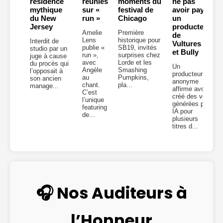
résidence
réunies
moments du
ne pas
mythique
sur «
festival de
avoir payé
du New
run »
Chicago
un
Jersey
producteur
Amelie
Première
de
Lens
historique pour
Interdit de
Vultures 2
publie «
SB19, invités
studio par un
et Bully
run »,
surprises chez
juge à cause
avec
Lorde et les
du procès qui
Un
Angèle
Smashing
l’opposait à
producteur
au
Pumpkins,
son ancien
anonyme
chant.
pla...
manage...
affirme avoir
C’est
créé des voix
l’unique
générées par
featuring
IA pour
de...
plusieurs
titres d...
🎧 Nos Auditeurs à
l’Honneur