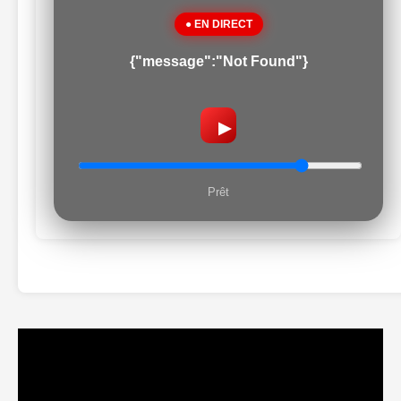
● EN DIRECT
{"message":"Not Found"}
▶
Prêt