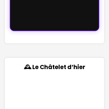
🕰️ Le Châtelet d’hier