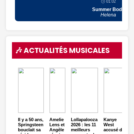
🕒 01:02
Summer Body
Helena
🎶 ACTUALITÉS MUSICALES
Il y a 50 ans,
Amelie
Lollapalooza
Kanye
Springsteen
Lens et
2026 : les 11
West
bouclait sa
Angèle
meilleurs
accusé de