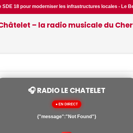
es - Le Berry Républicain • 📰 Incendies : des pompiers du Ch
Châtelet – la radio musicale du Cher
🎧 RADIO LE CHATELET
● EN DIRECT
{"message":"Not Found"}