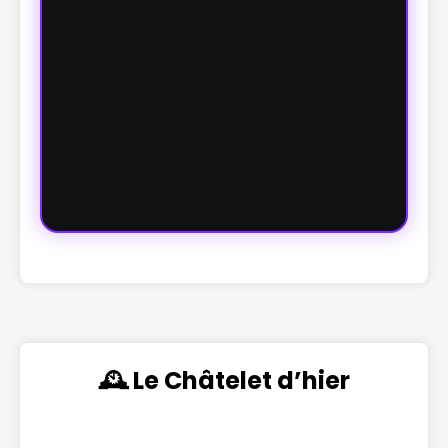
🕰️ Le Châtelet d’hier