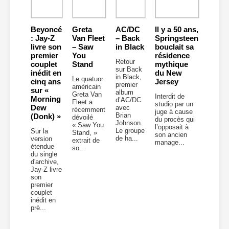
Beyoncé
Greta
AC/DC
Il y a 50 ans,
: Jay-Z
Van Fleet
– Back
Springsteen
livre son
– Saw
in Black
bouclait sa
premier
You
résidence
Retour
couplet
Stand
mythique
sur Back
inédit en
du New
in Black,
Le quatuor
cinq ans
Jersey
premier
américain
sur «
album
Greta Van
Interdit de
Morning
d’AC/DC
Fleet a
studio par un
Dew
avec
récemment
juge à cause
Brian
(Donk) »
dévoilé
du procès qui
Johnson.
« Saw You
l’opposait à
Le groupe
Sur la
Stand, »
son ancien
de ha...
version
extrait de
manage...
étendue
so...
du single
d'archive,
Jay-Z livre
son
premier
couplet
inédit en
prè...