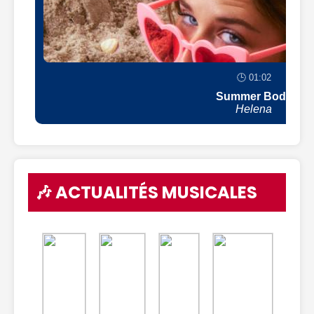
🕒 01:02
Summer Body
Helena
🎶 ACTUALITÉS MUSICALES