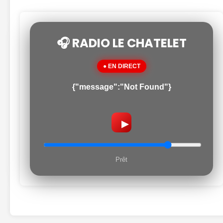
🎧 RADIO LE CHATELET
● EN DIRECT
{"message":"Not Found"}
▶
Prêt