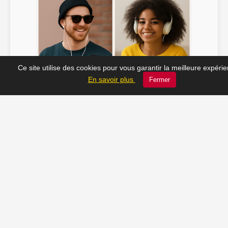
Ce site utilise des cookies pour vous garantir la meilleure expéri
Soline ♫
JC_13 ♫
En savoir plus
Fermer
📸 Tu veux apparaître ici ? Envoie-nous ta photo à
contact@radio-lechatelet.fr
Toutes les photos sont publiées avec l’accord des
personnes. Pour toute demande de retrait,
contactez-nous à
contact@radio-lechatelet.fr
.
📚 Découvrez les livres de