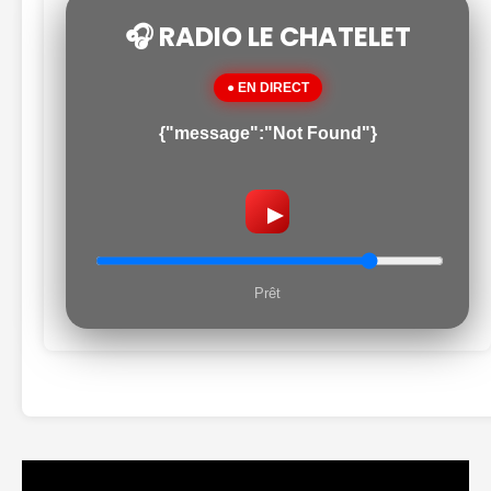
🎧 RADIO LE CHATELET
● EN DIRECT
{"message":"Not Found"}
▶
Prêt