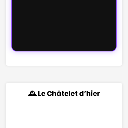
🕰️ Le Châtelet d’hier