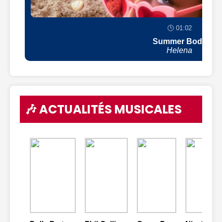
🕒 01:02
Summer Body
Helena
🎶 ACTUALITÉS MUSICALES