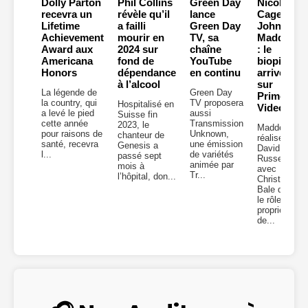
Dolly Parton
Phil Collins
Green Day
Nicolas
recevra un
révèle qu’il
lance
Cage en
Lifetime
a failli
Green Day
John
Achievement
mourir en
TV, sa
Madden
Award aux
2024 sur
chaîne
: le
Americana
fond de
YouTube
biopic
Honors
dépendance
en continu
arrive
à l’alcool
sur
La légende de
Green Day
Prime
la country, qui
TV proposera
Hospitalisé en
Video
a levé le pied
aussi
Suisse fin
cette année
Transmission
2023, le
Madden,
pour raisons de
Unknown,
chanteur de
réalisé par
santé, recevra
une émission
Genesis a
David O.
l...
de variétés
passé sept
Russell,
animée par
mois à
avec
Tr...
l’hôpital, don...
Christian
Bale dans
le rôle du
propriétaire
de...