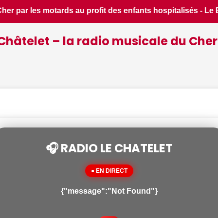
 Le Berry Républicain • 📰 Incendies : des pompiers du Cher 
Châtelet – la radio musicale du Cher
🎧 RADIO LE CHATELET
● EN DIRECT
{"message":"Not Found"}