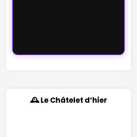
🕰️ Le Châtelet d’hier