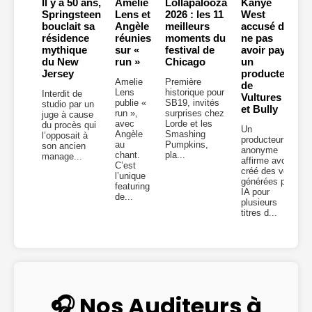
Il y a 50 ans,
Amelie
Lollapalooza
Kanye
Springsteen
Lens et
2026 : les 11
West
bouclait sa
Angèle
meilleurs
accusé de
résidence
réunies
moments du
ne pas
mythique
sur «
festival de
avoir payé
du New
run »
Chicago
un
Jersey
producteur
Amelie
Première
de
Lens
historique pour
Interdit de
Vultures 2
publie «
SB19, invités
studio par un
et Bully
run »,
surprises chez
juge à cause
avec
Lorde et les
du procès qui
Un
Angèle
Smashing
l’opposait à
producteur
au
Pumpkins,
son ancien
anonyme
chant.
pla...
manage...
affirme avoir
C’est
créé des voix
l’unique
générées par
featuring
IA pour
de...
plusieurs
titres d...
🎧 Nos Auditeurs à