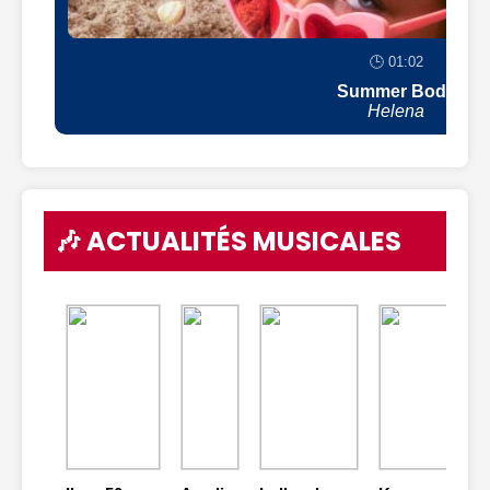
🕒 01:02
Summer Body
Helena
🎶 ACTUALITÉS MUSICALES