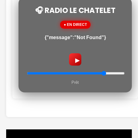
🎧 RADIO LE CHATELET
● EN DIRECT
{"message":"Not Found"}
▶
Prêt