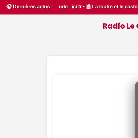
 castor, des espèces protégées bien présentes dans le Cher - 
🎧 Dernières actus :
Radio Le 