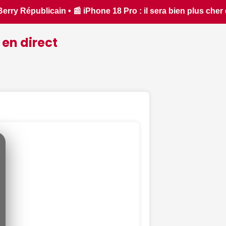
her que prévu - iPhon.fr • 📰 L'iPhone 18 coûtera-t-il vraime
 en direct