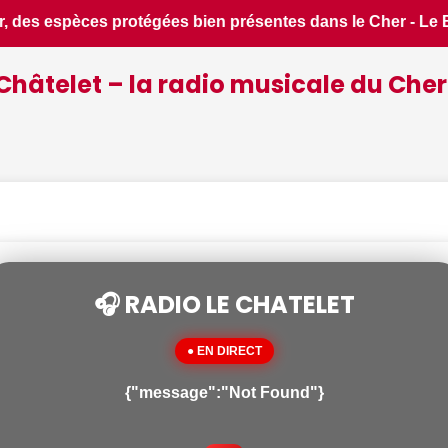
Le Berry Républicain • 📰 iPhone 18 Pro : il sera bien plus c
Châtelet – la radio musicale du Cher
🎧 RADIO LE CHATELET
● EN DIRECT
{"message":"Not Found"}