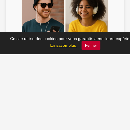
Ce site utilise des cookies pour vous garantir la meilleure expéri
Soline ♫
JC_13 ♫
En savoir plus
Fermer
📸 Tu veux apparaître ici ? Envoie-nous ta photo à
contact@radio-lechatelet.fr
Toutes les photos sont publiées avec l’accord des
personnes. Pour toute demande de retrait,
contactez-nous à
contact@radio-lechatelet.fr
.
📚 Découvrez les livres de