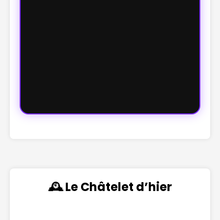
🕰️ Le Châtelet d’hier