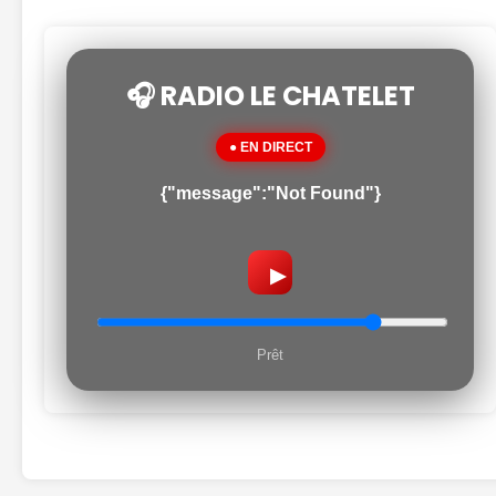
🎧 RADIO LE CHATELET
● EN DIRECT
{"message":"Not Found"}
▶
Prêt