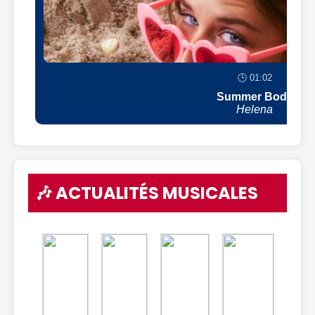
🕒 01:02
Summer Body
Helena
🎶 ACTUALITÉS MUSICALES