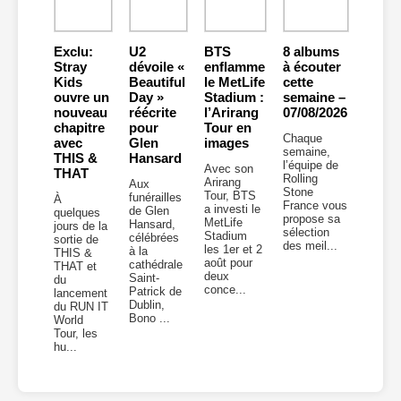
Exclu:
U2
BTS
8 albums
Stray
dévoile «
enflamme
à écouter
Kids
Beautiful
le MetLife
cette
ouvre un
Day »
Stadium :
semaine –
nouveau
réécrite
l’Arirang
07/08/2026
chapitre
pour
Tour en
Chaque
avec
Glen
images
semaine,
THIS &
Hansard
l’équipe de
Avec son
THAT
Rolling
Arirang
Aux
Stone
Tour, BTS
funérailles
À
France vous
a investi le
de Glen
quelques
propose sa
MetLife
Hansard,
jours de la
sélection
Stadium
célébrées
sortie de
des meil...
les 1er et 2
à la
THIS &
août pour
cathédrale
THAT et
deux
Saint-
du
conce...
Patrick de
lancement
Dublin,
du RUN IT
Bono ...
World
Tour, les
hu...