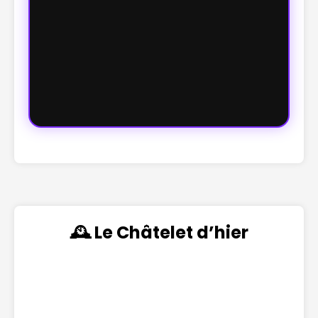
🕰️ Le Châtelet d’hier