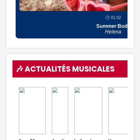
🕒 01:02
Summer Body
Helena
🎶 ACTUALITÉS MUSICALES