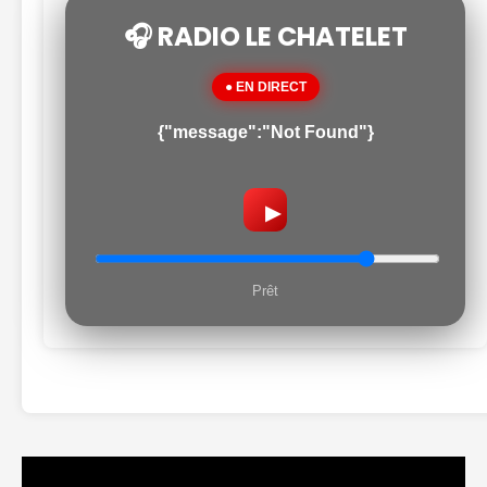
🎧 RADIO LE CHATELET
● EN DIRECT
{"message":"Not Found"}
▶
Prêt