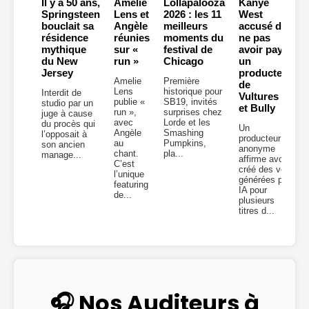
Il y a 50 ans,
Amelie
Lollapalooza
Kanye
Springsteen
Lens et
2026 : les 11
West
bouclait sa
Angèle
meilleurs
accusé de
résidence
réunies
moments du
ne pas
mythique
sur «
festival de
avoir payé
du New
run »
Chicago
un
Jersey
producteur
Amelie
Première
de
Lens
historique pour
Interdit de
Vultures 2
publie «
SB19, invités
studio par un
et Bully
run »,
surprises chez
juge à cause
avec
Lorde et les
du procès qui
Un
Angèle
Smashing
l’opposait à
producteur
au
Pumpkins,
son ancien
anonyme
chant.
pla...
manage...
affirme avoir
C’est
créé des voix
l’unique
générées par
featuring
IA pour
de...
plusieurs
titres d...
🎧 Nos Auditeurs à