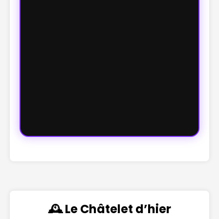
🕰️ Le Châtelet d’hier