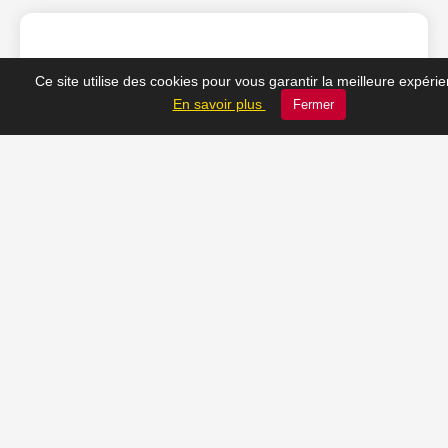
❤️ Nos coups de cœur
Ce site utilise des cookies pour vous garantir la meilleure expéri
En savoir plus
Fermer
du moment