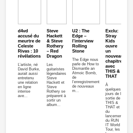
d4vd
Steve
U2 : The
Exclu:
accusé du
Hackett
Edge –
Stray
meurtre de
& Steve
l’interview
Kids
Celeste
Rothery
Rolling
ouvre
Rivas : 10
– Red
Stone
un
révélations
Dragon
nouveau
The Edge nous
chapitre
parle de How to
L’artiste, né
Les
avec
Dismantle an
David Burke,
guitaristes
THIS &
Atmoic Bomb,
aurait aussi
légendaires
THAT
de
entretenu
Steve
l’enregistrement
une relation
Hackett et
À
de nouveaux
en ligne
Steve
quelques
m...
intense
Rothery se
jours de la
ave...
préparent à
sortie de
sortir un
THIS &
album...
THAT et
du
lancement
du RUN
IT World
Tour, les