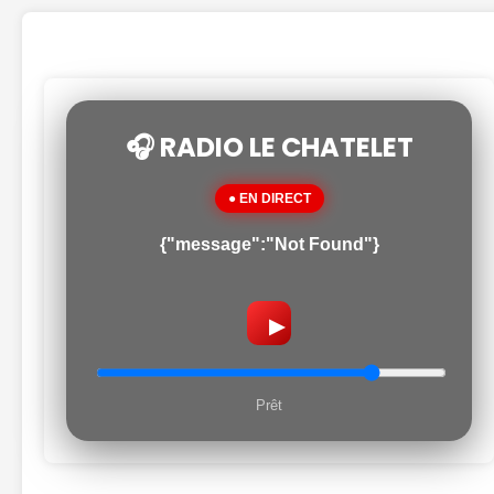
🎧 RADIO LE CHATELET
● EN DIRECT
{"message":"Not Found"}
▶
Prêt