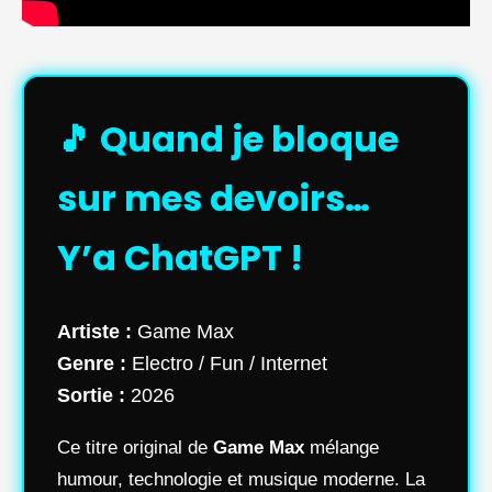
🎵 Quand je bloque
sur mes devoirs…
Y’a ChatGPT !
Artiste :
Game Max
Genre :
Electro / Fun / Internet
Sortie :
2026
Ce titre original de
Game Max
mélange
humour, technologie et musique moderne. La