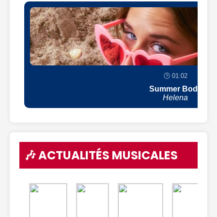
🕒 01:02
Summer Body
Helena
🎶 ACTUALITÉS MUSICALES