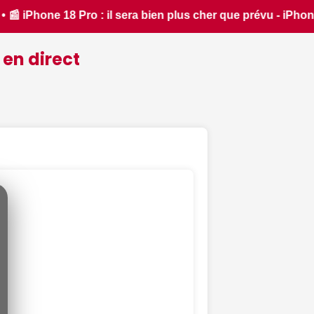
r que prévu - iPhon.fr • 📰 L'iPhone 18 coûtera-t-il vraiment 
 en direct