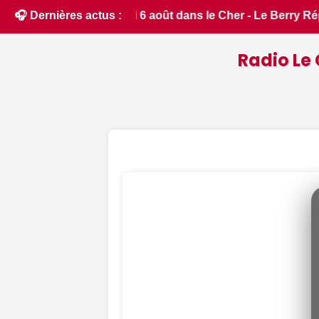
 - Le Berry Républicain • 📰 Sancerre : la tour des fiefs enf
🎧 Dernières actus :
Radio Le 