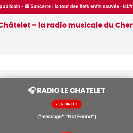
in sauvée - ici.fr • 📰 iPhone 18 Pro : il sera bien plus che
Châtelet – la radio musicale du Cher
🎧 RADIO LE CHATELET
● EN DIRECT
{"message":"Not Found"}