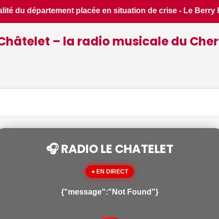
épublicain • 📰 Foire du lac, course de patinettes, fête des 
Châtelet – la radio musicale du Cher
🎧 RADIO LE CHATELET
● EN DIRECT
{"message":"Not Found"}