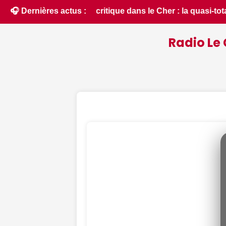
lité du département placée en situation de crise - Le Berry R
🎧 Dernières actus :
Radio Le 