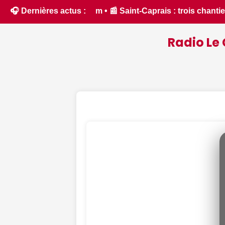
is chantiers menés par le SDE 18 pour moderniser les infrastr
🎧 Dernières actus :
Radio Le 