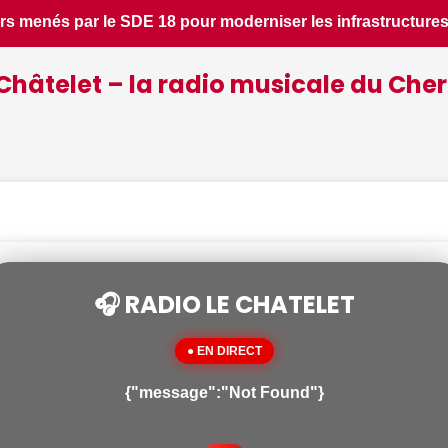
uctures locales - Le Berry Républicain • 📰 Incendies : des p
Châtelet – la radio musicale du Cher
🎧 RADIO LE CHATELET
● EN DIRECT
{"message":"Not Found"}