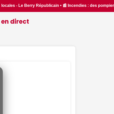
ompiers du Cher et de l'Indre partent en renfort feux de forê
 en direct